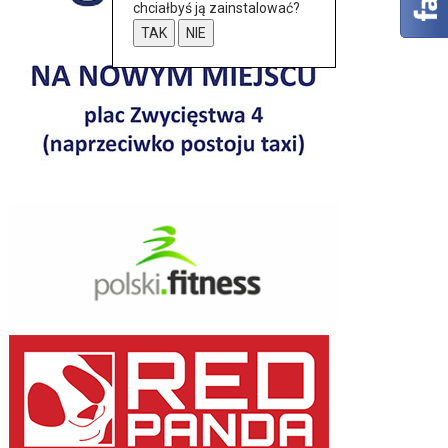
chciałbyś ją zainstalować?
TAK
NIE