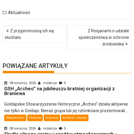
Aktualności
Nawigacja
Z przyjemnością ich się
Z Rosjanami o udziale
wpisu
słuchało
społeczeństwa w ochronie
środowiska
POWIĄZANE ARTYKUŁY
08 sierpnia, 2026
redakcja
0
GSH „Archeo” na jubileuszu bratniej organizacji z
Braniewa
Gołdapskie Stowarzyszenie Historyczne „Archeo” działa aktywnie
nie tylko w Gołdapi. Nieraz grupa lub jej członkowie prezentowali...
Aktualności
Historia
Imprezy
Kultura i sztuka
08 sierpnia, 2026
redakcja
0