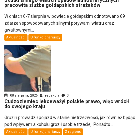
Skutki silnego wiatru i opadów atmosferycznych –
pracowita służba gołdapskich strażaków
W dniach 6-7 sierpnia w powiecie gołdapskim odnotowano 69
zdarzeń spowodowanych silnymi porywami wiatru oraz
gwałtownymi...
Aktualności
U funkcjonariuszy
08 sierpnia, 2026
redakcja
0
Cudzoziemiec lekceważył polskie prawo, więc wrócił
do swojego kraju
Gruzin prowadził pojazd w stanie nietrzeźwości, jak również będąc
pod wpływem alkoholu groził osobie trzeciej. Ponadto...
Aktualności
U funkcjonariuszy
Z regionu