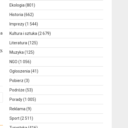
Ekologia
(801)
Historia
(662)
Imprezy
(1 544)
na
Kultura i sztuka
(2 679)
Literatura
(125)
y,
Muzyka
(125)
NGO
(1 056)
Ogłoszenia
(41)
Pobierz
(3)
Podróże
(53)
Porady
(1 005)
Reklama
(9)
Sport
(2 511)
Turystyka
(416)