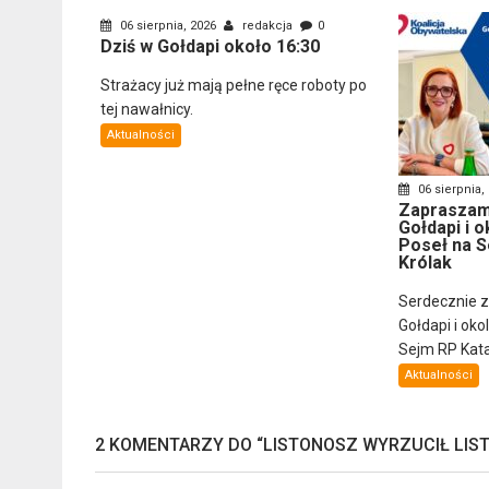
06 sierpnia, 2026
redakcja
0
Dziś w Gołdapi około 16:30
Strażacy już mają pełne ręce roboty po
tej nawałnicy.
Aktualności
06 sierpnia,
Zapraszam
Gołdapi i o
Poseł na S
Królak
Serdecznie 
Gołdapi i oko
Sejm RP Katar
Aktualności
2 KOMENTARZY DO “
LISTONOSZ WYRZUCIŁ LIST