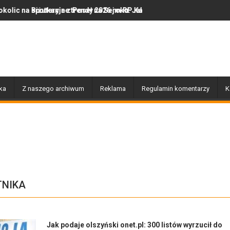
tkanie z Poseł na Sejm RP Katarzyną Królak
uteryjne trendy 2026 roku: Jak polska marka olor.pl podbija serca 
Dobiegły końca prace z
ka
Z naszego archiwum
Reklama
Regulamin komentarzy
K
TNIKA
Jak podaje olszyński onet.pl: 300 listów wyrzucił do