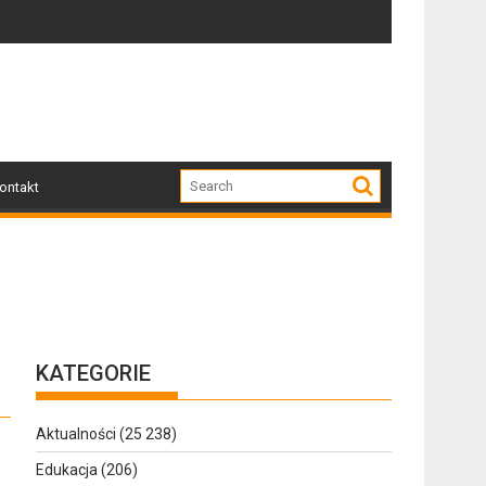
miłośników nowoczesnej elegancji
wiązane z przebudową i budową chodnika na ulicy Żeromskiego
Z regionu. Wpadł przez nawigację
ontakt
KATEGORIE
Aktualności
(25 238)
Edukacja
(206)