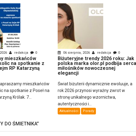
 2026
redakcja
0
06 sierpnia, 2026
redakcja
0
y mieszkańców
Biżuteryjne trendy 2026 roku: Jak
kolic na spotkanie z
polska marka olor.pl podbija serc
ejm RP Katarzyną
miłośników nowoczesnej
elegancji
zapraszamy mieszkańców
Świat biżuterii dynamicznie ewoluuje, a
lic na spotkanie z Poseł na
rok 2026 przynosi wyraźny zwrot w
zyną Królak. 7...
stronę unikalnego wzornictwa,
autentyczności i...
Aktualności
Porady
Y DO ŚMIETNIKA
”