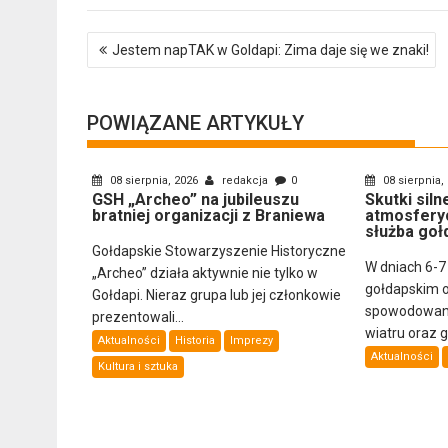
Nawigacja
Jestem napTAK w Goldapi: Zima daje się we znaki!
wpisu
POWIĄZANE ARTYKUŁY
08 sierpnia, 2026
redakcja
0
08 sierpnia,
GSH „Archeo” na jubileuszu
Skutki sil
bratniej organizacji z Braniewa
atmosfery
służba goł
Gołdapskie Stowarzyszenie Historyczne
W dniach 6-7
„Archeo” działa aktywnie nie tylko w
gołdapskim 
Gołdapi. Nieraz grupa lub jej członkowie
spowodowany
prezentowali...
wiatru oraz 
Aktualności
Historia
Imprezy
Aktualności
Kultura i sztuka