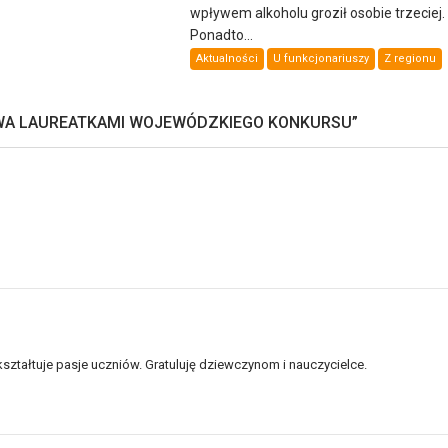
wpływem alkoholu groził osobie trzeciej.
Ponadto...
Aktualności
U funkcjonariuszy
Z regionu
OWA LAUREATKAMI WOJEWÓDZKIEGO KONKURSU
”
 kształtuje pasje uczniów. Gratuluję dziewczynom i nauczycielce.