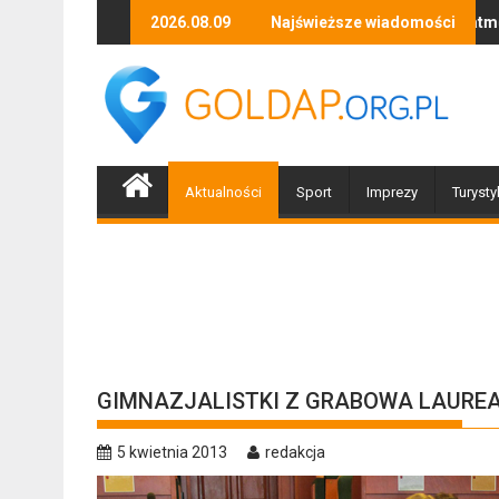
Skip
ganizacji z Braniewa
Skutki silnego wiatru i opadów atmosferycznych – pracowit
2026.08.09
Najświeższe wiadomości
Cudzoziemiec 
to
content
Aktualności
Sport
Imprezy
Turysty
GIMNAZJALISTKI Z GRABOWA LAURE
5 kwietnia 2013
redakcja