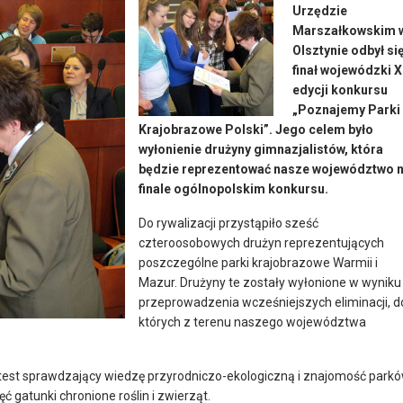
Urzędzie
Marszałkowskim 
Olsztynie odbył si
finał wojewódzki X
edycji konkursu
„Poznajemy Parki
Krajobrazowe Polski”. Jego celem było
wyłonienie drużyny gimnazjalistów, która
będzie reprezentować nasze województwo 
finale ogólnopolskim konkursu.
Do rywalizacji przystąpiło sześć
czteroosobowych drużyn reprezentujących
poszczególne parki krajobrazowe Warmii i
Mazur. Drużyny te zostały wyłonione w wyniku
przeprowadzenia wcześniejszych eliminacji, d
których z terenu naszego województwa
 test sprawdzający wiedzę przyrodniczo-ekologiczną i znajomość park
 gatunki chronione roślin i zwierząt.