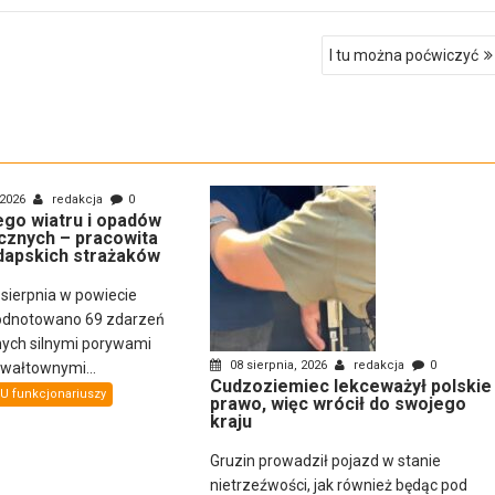
I tu można poćwiczyć
 2026
redakcja
0
nego wiatru i opadów
cznych – pracowita
dapskich strażaków
 sierpnia w powiecie
odnotowano 69 zdarzeń
ch silnymi porywami
08 sierpnia, 2026
redakcja
0
gwałtownymi...
Cudzoziemiec lekceważył polskie
U funkcjonariuszy
prawo, więc wrócił do swojego
kraju
Gruzin prowadził pojazd w stanie
nietrzeźwości, jak również będąc pod