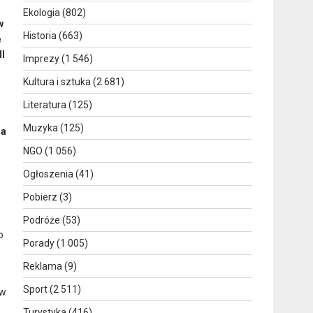
Ekologia
(802)
w
Historia
(663)
ę
II
Imprezy
(1 546)
Kultura i sztuka
(2 681)
Literatura
(125)
Muzyka
(125)
na
NGO
(1 056)
Ogłoszenia
(41)
Pobierz
(3)
Podróże
(53)
o
Porady
(1 005)
Reklama
(9)
Sport
(2 511)
ów
Turystyka
(416)