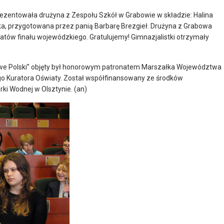
ezentowała drużyna z Zespołu Szkół w Grabowie w składzie: Halina
ecka, przygotowana przez panią Barbarę Brezgieł. Drużyna z Grabowa
reatów finału wojewódzkiego. Gratulujemy! Gimnazjalistki otrzymały
owe Polski” objęty był honorowym patronatem Marszałka Województwa
 Kuratora Oświaty. Został współfinansowany ze środków
i Wodnej w Olsztynie. (an)