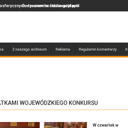
a służba gołdapskich strażaków
lekceważył polskie prawo, więc wrócił do swojego kraju
Za nami wyjątkowy dzień pełen muz
ka
Z naszego archiwum
Reklama
Regulamin komentarzy
K
ATKAMI WOJEWÓDZKIEGO KONKURSU
W czwartek w