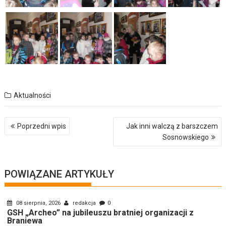
Aktualności
Nawigacja
Poprzedni wpis
Jak inni walczą z barszczem
wpisu
Sosnowskiego
POWIĄZANE ARTYKUŁY
08 sierpnia, 2026
redakcja
0
GSH „Archeo” na jubileuszu bratniej organizacji z
Braniewa