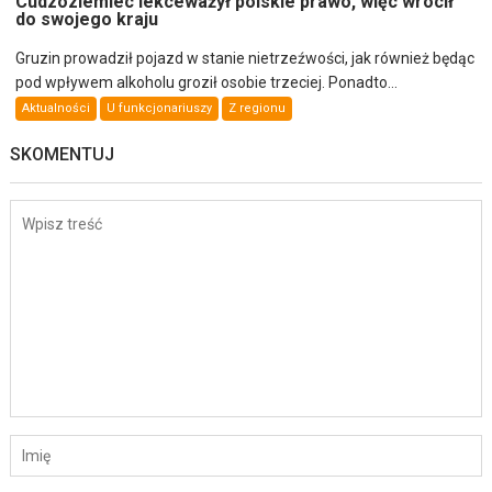
Cudzoziemiec lekceważył polskie prawo, więc wrócił
do swojego kraju
Gruzin prowadził pojazd w stanie nietrzeźwości, jak również będąc
pod wpływem alkoholu groził osobie trzeciej. Ponadto...
Aktualności
U funkcjonariuszy
Z regionu
SKOMENTUJ