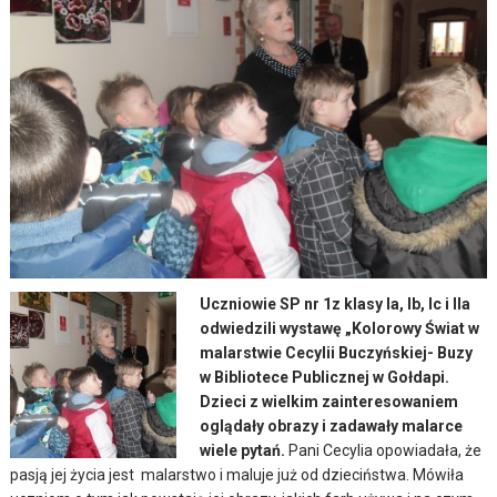
Uczniowie SP nr 1z klasy Ia, Ib, Ic i IIa
odwiedzili wystawę „Kolorowy Świat w
malarstwie Cecylii Buczyńskiej- Buzy
w Bibliotece Publicznej w Gołdapi.
Dzieci z wielkim zainteresowaniem
oglądały obrazy i zadawały malarce
wiele pytań.
Pani Cecylia opowiadała, że
pasją jej życia jest malarstwo i maluje już od dzieciństwa.
Mówiła