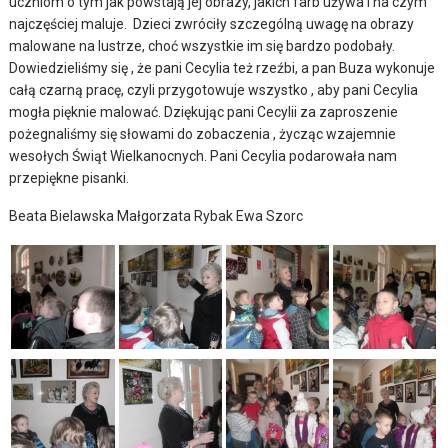
uczniom o tym jak powstają jej obrazy, jakich farb używa i na czym
najczęściej maluje. Dzieci zwróciły szczególną uwagę na obrazy
malowane na lustrze, choć wszystkie im się bardzo podobały.
Dowiedzieliśmy się , że pani Cecylia też rzeźbi, a pan Buza wykonuje
całą czarną pracę, czyli przygotowuje wszystko , aby pani Cecylia
mogła pięknie malować. Dziękując pani Cecylii za zaproszenie
pożegnaliśmy się słowami do zobaczenia , życząc wzajemnie
wesołych Świąt Wielkanocnych. Pani Cecylia podarowała nam
przepiękne pisanki.
Beata Bielawska Małgorzata Rybak Ewa Szorc