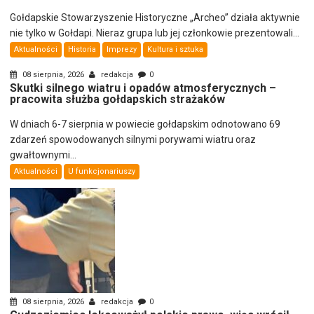
Gołdapskie Stowarzyszenie Historyczne „Archeo” działa aktywnie
nie tylko w Gołdapi. Nieraz grupa lub jej członkowie prezentowali...
Aktualności
Historia
Imprezy
Kultura i sztuka
08 sierpnia, 2026
redakcja
0
Skutki silnego wiatru i opadów atmosferycznych –
pracowita służba gołdapskich strażaków
W dniach 6-7 sierpnia w powiecie gołdapskim odnotowano 69
zdarzeń spowodowanych silnymi porywami wiatru oraz
gwałtownymi...
Aktualności
U funkcjonariuszy
08 sierpnia, 2026
redakcja
0