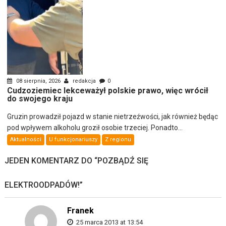
08 sierpnia, 2026
redakcja
0
Cudzoziemiec lekceważył polskie prawo, więc wrócił
do swojego kraju
Gruzin prowadził pojazd w stanie nietrzeźwości, jak również będąc
pod wpływem alkoholu groził osobie trzeciej. Ponadto...
Aktualności
U funkcjonariuszy
Z regionu
JEDEN KOMENTARZ DO “
POZBĄDŹ SIĘ
ELEKTROODPADÓW!
”
Franek
25 marca 2013 at 13:54