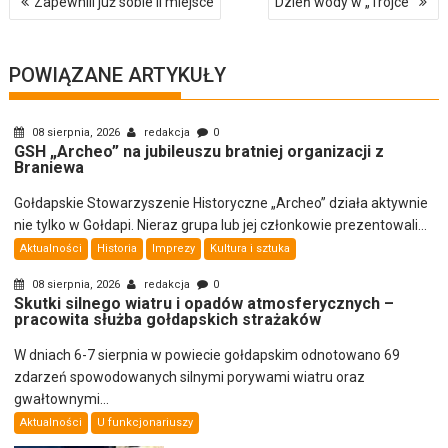
Zapewnili już sobie II miejsce
Dzień wody w „Trójce”
wpisu
POWIĄZANE ARTYKUŁY
08 sierpnia, 2026
redakcja
0
GSH „Archeo” na jubileuszu bratniej organizacji z
Braniewa
Gołdapskie Stowarzyszenie Historyczne „Archeo” działa aktywnie
nie tylko w Gołdapi. Nieraz grupa lub jej członkowie prezentowali...
Aktualności
Historia
Imprezy
Kultura i sztuka
08 sierpnia, 2026
redakcja
0
Skutki silnego wiatru i opadów atmosferycznych –
pracowita służba gołdapskich strażaków
W dniach 6-7 sierpnia w powiecie gołdapskim odnotowano 69
zdarzeń spowodowanych silnymi porywami wiatru oraz
gwałtownymi...
Aktualności
U funkcjonariuszy