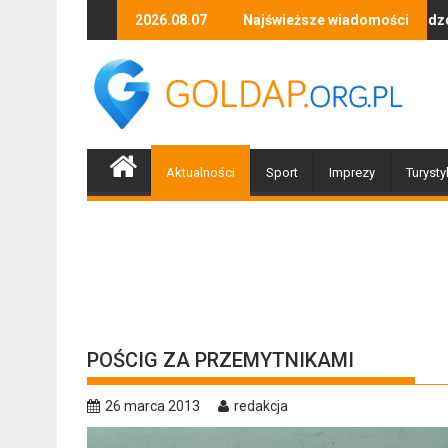
Skip
yki, tańca i niezapomnianych emocji!
Uwaga! Usuwamy drzewa uszkodzone przez nawałnicę
2026.08.07
Najświeższe wiadomości
Po nawałni
to
content
Aktualności
Sport
Imprezy
Turysty
POŚCIG ZA PRZEMYTNIKAMI
26 marca 2013
redakcja