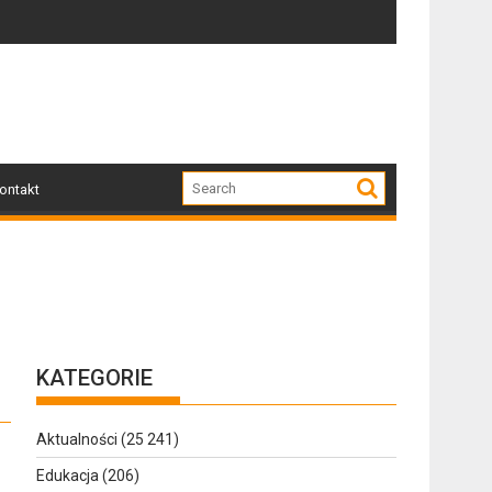
Zapraszamy mieszkańców Gołdapi i okolic na spotk
Za na
ontakt
KATEGORIE
Aktualności
(25 241)
Edukacja
(206)