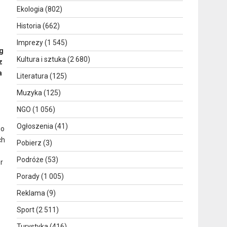
Ekologia
(802)
Historia
(662)
Imprezy
(1 545)
g
Kultura i sztuka
(2 680)
z
a
Literatura
(125)
Muzyka
(125)
NGO
(1 056)
Ogłoszenia
(41)
go
ch
Pobierz
(3)
Podróże
(53)
r
Porady
(1 005)
Reklama
(9)
Sport
(2 511)
Turystyka
(416)