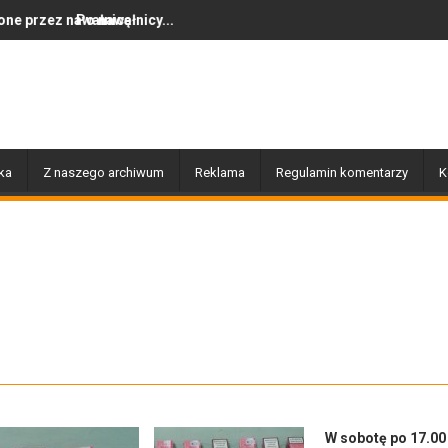
cy...
Dziś w Gołdapi około 16:30
ka
Z naszego archiwum
Reklama
Regulamin komentarzy
K
W sobotę po 17.00