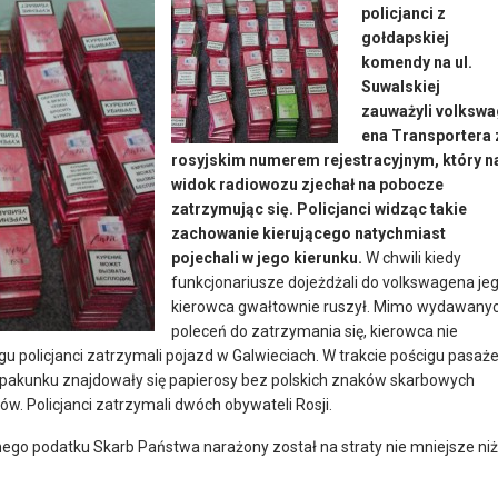
policjanci z
gołdapskiej
komendy na ul.
Suwalskiej
zauważyli volkswa
ena Transportera 
rosyjskim numerem rejestracyjnym, który n
widok radiowozu zjechał na pobocze
zatrzymując się. Policjanci widząc takie
zachowanie kierującego natychmiast
pojechali w jego kierunku.
W chwili kiedy
funkcjonariusze dojeżdżali do volkswagena je
kierowca gwałtownie ruszył. Mimo wydawany
poleceń do zatrzymania się, kierowca nie
gu policjanci zatrzymali pojazd w Galwieciach. W trakcie pościgu pasaże
 pakunku znajdowały się papierosy bez polskich znaków skarbowych
. Policjanci zatrzymali dwóch obywateli Rosji.
ego podatku Skarb Państwa narażony został na straty nie mniejsze niż