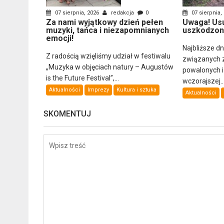
07 sierpnia, 2026
redakcja
0
07 sierpnia,
Za nami wyjątkowy dzień pełen
Uwaga! Us
muzyki, tańca i niezapomnianych
uszkodzon
emocji!
Najbliższe d
Z radością wzięliśmy udział w festiwalu
związanych 
„Muzyka w objęciach natury – Augustów
powalonych 
is the Future Festival”,...
wczorajszej..
Aktualności
Imprezy
Kultura i sztuka
Aktualności
SKOMENTUJ