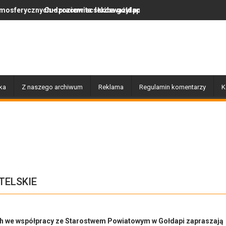
– pracowita służba gołdapskich strażaków
dzoziemiec lekceważył polskie prawo, więc wrócił do swojego kraju
Za nami wyjątkowy dzień
ka
Z naszego archiwum
Reklama
Regulamin komentarzy
K
TELSKIE
 we współpracy ze Starostwem Powiatowym w Gołdapi zapraszają