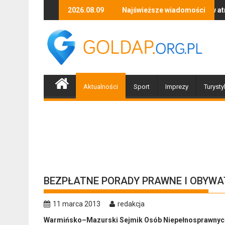
Skip
ratniej organizacji z Braniewa
Skutki silnego wiatru i opadów atmosferycznych 
2026.08.09
Najświeższe wiadomości
Cu
to
content
Aktualności
Sport
Imprezy
Turysty
BEZPŁATNE PORADY PRAWNE I OBYWA
11 marca 2013
redakcja
Warmińsko–Mazurski Sejmik Osób Niepełnosprawnych