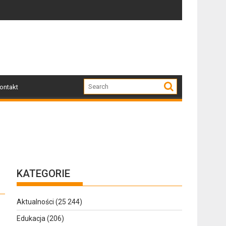
 pełen muzyki, tańca i niezapomnianych emocji!
Uwaga! Usuwamy drzewa uszkodzone przez 
ontakt
KATEGORIE
Aktualności
(25 244)
Edukacja
(206)