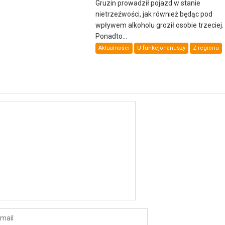
Gruzin prowadził pojazd w stanie
nietrzeźwości, jak również będąc pod
wpływem alkoholu groził osobie trzeciej.
Ponadto...
Aktualności
U funkcjonariuszy
Z regionu