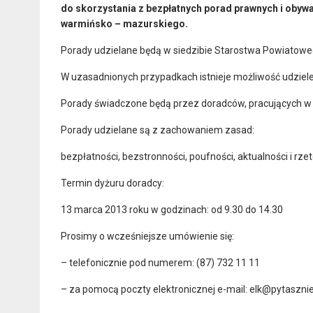
do skorzystania z bezpłatnych porad prawnych i oby
warmińsko – mazurskiego.
Porady udzielane będą w siedzibie Starostwa Powiatowego 
W uzasadnionych przypadkach istnieje możliwość udziele
Porady świadczone będą przez doradców, pracujących w
Porady udzielane są z zachowaniem zasad:
bezpłatności, bezstronności, poufności, aktualności i rzet
Termin dyżuru doradcy:
13 marca 2013 roku w godzinach: od 9.30 do 14.30
Prosimy o wcześniejsze umówienie się:
– telefonicznie pod numerem: (87) 732 11 11
– za pomocą poczty elektronicznej e-mail: elk@pytaszni