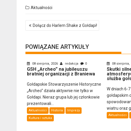
Aktualności
Nawigacja
Dołącz do Harlem Shake z Gołdapi!
wpisu
POWIĄZANE ARTYKUŁY
08 sierpnia, 2026
redakcja
0
08 sierpnia,
GSH „Archeo” na jubileuszu
Skutki sil
bratniej organizacji z Braniewa
atmosfery
służba goł
Gołdapskie Stowarzyszenie Historyczne
W dniach 6-7
„Archeo” działa aktywnie nie tylko w
gołdapskim 
Gołdapi. Nieraz grupa lub jej członkowie
spowodowany
prezentowali...
wiatru oraz 
Aktualności
Historia
Imprezy
Aktualności
Kultura i sztuka