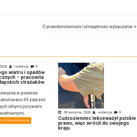
O prawdomówności i umiejętności wybaczania
 2026
redakcja
0
nego wiatru i opadów
cznych – pracowita
dapskich strażaków
 sierpnia w powiecie
odnotowano 69 zdarzeń
ch silnymi porywami
08 sierpnia, 2026
redakcja
0
gwałtownymi...
Cudzoziemiec lekceważył polskie
U funkcjonariuszy
prawo, więc wrócił do swojego
kraju