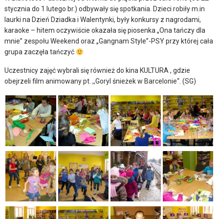
stycznia do 1 lutego br.) odbywały się spotkania. Dzieci robiły m.in
laurki na Dzień Dziadka i Walentynki, były konkursy z nagrodami,
karaoke – hitem oczywiście okazała się piosenka „Ona tańczy dla
mnie” zespołu Weekend oraz „Gangnam Style”-PSY przy której cała
grupa zaczęła tańczyć
Uczestnicy zajęć wybrali się również do kina KULTURA , gdzie
obejrzeli film animowany pt. ,,Goryl śnieżek w Barcelonie“. (SG)