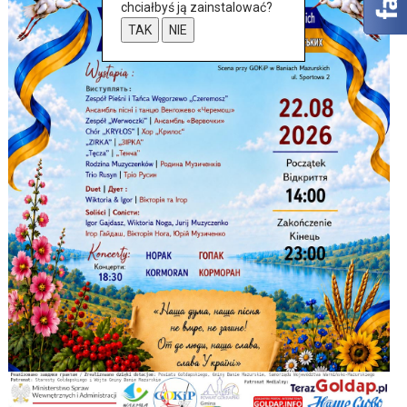
chciałbyś ją zainstalować?
TAK
NIE