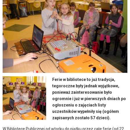
Ferie w bibliotece to już tradycja,
tegoroczne były jednak wyjątkowe,
ponieważ zainteresowanie było
ogromnie i już w pierwszych dniach po
ogłoszeniu o zajęciach listy
uczestników wypełniły się (ogółem
zapisanych zostało 57 dzieci).
W Bibliotece Publicznej od wtorku do piątku przez całe ferie (od 22