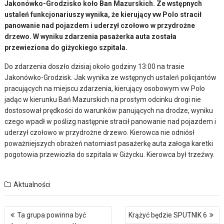
Jakonówko-Grodzisko koło Ban Mazurskich. Ze wstępnych
ustaleń funkcjonariuszy wynika, że kierujący vw Polo stracił
panowanie nad pojazdem i uderzył czołowo w przydrożne
drzewo. W wyniku zdarzenia pasażerka auta została
przewieziona do giżyckiego szpitala.
Do zdarzenia doszło dzisiaj około godziny 13:00 na trasie
Jakonówko-Grodzisk. Jak wynika ze wstępnych ustaleń policjantów
pracujących na miejscu zdarzenia, kierujący osobowym vw Polo
jadąc w kierunku Bań Mazurskich na prostym odcinku drogi nie
dostosował prędkości do warunków panujących na drodze, wyniku
czego wpadł w poślizg następnie stracił panowanie nad pojazdem i
uderzył czołowo w przydrożne drzewo. Kierowca nie odniósł
poważniejszych obrażeń natomiast pasażerkę auta załoga karetki
pogotowia przewiozła do szpitala w Giżycku. Kierowca był trzeźwy.
Aktualności
Nawigacja
Ta grupa powinna być
Krążyć będzie SPUTNIK 6
wpisu