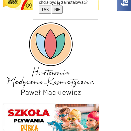
chciałbyś ją zainstalować?
TAK
NIE