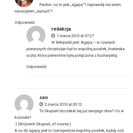
Pardon: co to jest „agapa”? naprawdę nie wiem;
naruszyłem „sacrum”?
Odpowiedz
redakcja
1 marca 2013 at 07:27
W Wikipedii jest: Agapa – w czasach
pierwszych chrześcijan był to wspólny posiłek, braterska
uczta, która pierwotnie była połączona z Eucharystią.
Odpowiedz
sen
2 marca 2013 at 03:12
To Skupień doczekał się już swojego dnia? I to w
kościele?
:):)Wojciech Skupień, of course:)
A co do agapy, jest to rzeczywiście wspólny posiłek, każdy coś