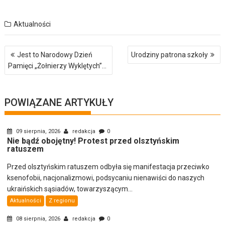
Aktualności
Nawigacja
Jest to Narodowy Dzień
Urodziny patrona szkoły
wpisu
Pamięci „Żołnierzy Wyklętych”…
POWIĄZANE ARTYKUŁY
09 sierpnia, 2026
redakcja
0
Nie bądź obojętny! Protest przed olsztyńskim
ratuszem
Przed olsztyńskim ratuszem odbyła się manifestacja przeciwko
ksenofobii, nacjonalizmowi, podsycaniu nienawiści do naszych
ukraińskich sąsiadów, towarzyszącym...
Aktualności
Z regionu
08 sierpnia, 2026
redakcja
0