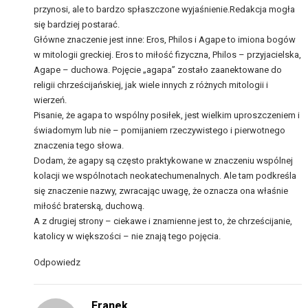
przynosi, ale to bardzo spłaszczone wyjaśnienie.Redakcja mogła
się bardziej postarać.
Główne znaczenie jest inne: Eros, Philos i Agape to imiona bogów
w mitologii greckiej. Eros to miłość fizyczna, Philos – przyjacielska,
Agape – duchowa. Pojęcie „agapa” zostało zaanektowane do
religii chrześcijańskiej, jak wiele innych z różnych mitologii i
wierzeń.
Pisanie, że agapa to wspólny posiłek, jest wielkim uproszczeniem i
świadomym lub nie – pomijaniem rzeczywistego i pierwotnego
znaczenia tego słowa.
Dodam, że agapy są często praktykowane w znaczeniu wspólnej
kolacji we wspólnotach neokatechumenalnych. Ale tam podkreśla
się znaczenie nazwy, zwracając uwagę, że oznacza ona właśnie
miłość braterską, duchową.
A z drugiej strony – ciekawe i znamienne jest to, że chrześcijanie,
katolicy w większości – nie znają tego pojęcia.
Odpowiedz
Franek