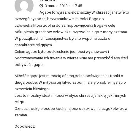
3 marca 2013 at 17:45
Agape to wyraz wieloznaczny.W chrześcijaństwie to
szczególny rodzaj bezwarunkowej miłości Boga do
człowieka,która zdolna do samopoświęcenia Boga w celu
odkupienia grzechów człowieka i wyzwolenia go z mocy szatana.
W początkach chrześcijaństwa była to wspólna uczta o
charakterze religijnym.
Celem agape było podkreślenie jedności wyznawców i
podtrzymywanie ich trwania w wierze >Nie ma przeszkód aby dziś
odbywać agape..
Miłość agape jest miłoscią ofiarną,pełną poświęcenia i troski o
drugą osobę. W miłosci tej łatwo zapomina się o sobie,myśląc o
szczęściu bliżniego.
Jest to moralny ideał miłości w etyce chrześcijańskiej,jak i innych
religii.
Oznacz troskę o osobę kochaną bez oczekiwania czgokolwiek w
zamian.
Odpowiedz