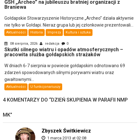
GSH „Archeo” na jubileuszu bratniej organizacji z
Braniewa
Gołdapskie Stowarzyszenie Historyczne „Archeo” działa aktywnie
nie tylko w Gołdapi. Nieraz grupa lub jej członkowie prezentowali...
Aktualności
Historia
Imprezy
Kultura i sztuka
08 sierpnia, 2026
redakcja
0
Skutki silnego wiatru i opadów atmosferycznych –
pracowita służba gołdapskich strażaków
W dniach 6-7 sierpnia w powiecie gołdapskim odnotowano 69
zdarzeń spowodowanych silnymi porywami wiatru oraz
gwałtownymi...
Aktualności
U funkcjonariuszy
4 KOMENTARZY DO “
DZIEŃ SKUPIENIA W PARAFII NMP
MK
”
Zbyszek Świtkiewicz
1 marca 2013 at 02:08