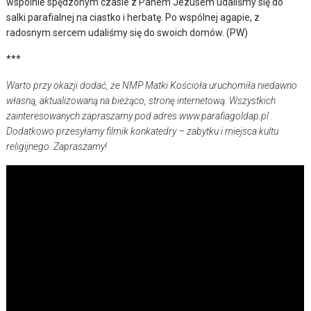
wspólnie spędzonym czasie z Panem Jezusem udaliśmy się do
salki parafialnej na ciastko i herbatę. Po wspólnej agapie, z
radosnym sercem udaliśmy się do swoich domów. (PW)
***
Warto przy okazji dodać, że NMP Matki Kościoła uruchomiła niedawno
własną, aktualizowaną na bieżąco, stronę internetową. Wszystkich
zainteresowanych zapraszamy pod adres www.parafiagoldap.pl .
Dodatkowo przesyłamy filmik konkatedry – zabytku i miejsca kultu
religijnego. Zapraszamy!