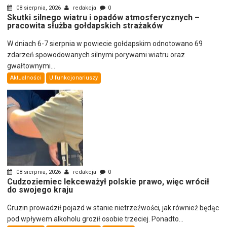
08 sierpnia, 2026
redakcja
0
Skutki silnego wiatru i opadów atmosferycznych –
pracowita służba gołdapskich strażaków
W dniach 6-7 sierpnia w powiecie gołdapskim odnotowano 69
zdarzeń spowodowanych silnymi porywami wiatru oraz
gwałtownymi...
Aktualności
U funkcjonariuszy
08 sierpnia, 2026
redakcja
0
Cudzoziemiec lekceważył polskie prawo, więc wrócił
do swojego kraju
Gruzin prowadził pojazd w stanie nietrzeźwości, jak również będąc
pod wpływem alkoholu groził osobie trzeciej. Ponadto...