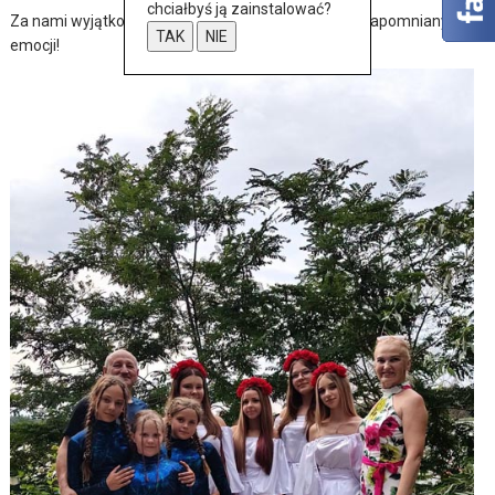
chciałbyś ją zainstalować?
Za nami wyjątkowy dzień pełen muzyki, tańca i niezapomnianych
TAK
NIE
emocji!