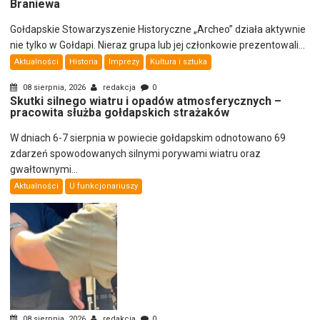
Braniewa
Gołdapskie Stowarzyszenie Historyczne „Archeo” działa aktywnie
nie tylko w Gołdapi. Nieraz grupa lub jej członkowie prezentowali...
Aktualności
Historia
Imprezy
Kultura i sztuka
08 sierpnia, 2026
redakcja
0
Skutki silnego wiatru i opadów atmosferycznych –
pracowita służba gołdapskich strażaków
W dniach 6-7 sierpnia w powiecie gołdapskim odnotowano 69
zdarzeń spowodowanych silnymi porywami wiatru oraz
gwałtownymi...
Aktualności
U funkcjonariuszy
08 sierpnia, 2026
redakcja
0