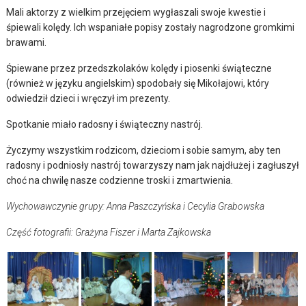
Mali aktorzy z wielkim przejęciem wygłaszali swoje kwestie i
śpiewali kolędy. Ich wspaniałe popisy zostały nagrodzone gromkimi
brawami.
Śpiewane przez przedszkolaków kolędy i piosenki świąteczne
(również w języku angielskim) spodobały się Mikołajowi, który
odwiedził dzieci i wręczył im prezenty.
Spotkanie miało radosny i świąteczny nastrój.
Życzymy wszystkim rodzicom, dzieciom i sobie samym, aby ten
radosny i podniosły nastrój towarzyszy nam jak najdłużej i zagłuszył
choć na chwilę nasze codzienne troski i zmartwienia.
Wychowawczynie grupy: Anna Paszczyńska i Cecylia Grabowska
Część fotografii: Grażyna Fiszer i Marta Zajkowska