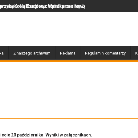
udową chodnika na ulicy Żeromskiego
egionu. Wpadł przez nawigację
Historia zatrzymana w s
ka
Z naszego archiwum
Reklama
Regulamin komentarzy
K
iecie 20 października. Wyniki w załącznikach.