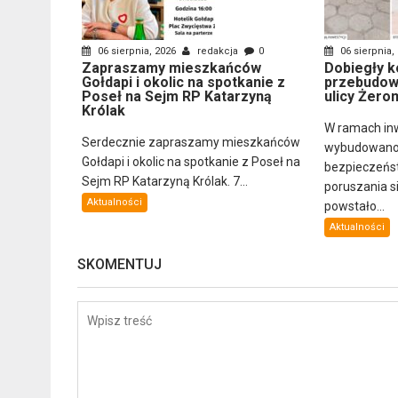
06 sierpnia, 2026
redakcja
0
06 sierpnia,
Zapraszamy mieszkańców
Dobiegły k
Gołdapi i okolic na spotkanie z
przebudową
Poseł na Sejm RP Katarzyną
ulicy Żero
Królak
W ramach inw
Serdecznie zapraszamy mieszkańców
wybudowano 
Gołdapi i okolic na spotkanie z Poseł na
bezpieczeńs
Sejm RP Katarzyną Królak. 7...
poruszania s
Aktualności
powstało...
Aktualności
SKOMENTUJ