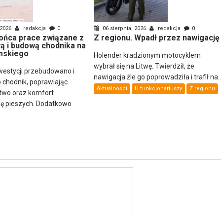
 2026
redakcja
0
06 sierpnia, 2026
redakcja
0
ońca prace związane z
Z regionu. Wpadł przez nawigację
 i budową chodnika na
mskiego
Holender kradzionym motocyklem
wybrał się na Litwę. Twierdził, że
estycji przebudowano i
nawigacja źle go poprowadziła i trafił na..
chodnik, poprawiając
Aktualności
U funkcjonariuszy
Z regionu
two oraz komfort
ię pieszych. Dodatkowo