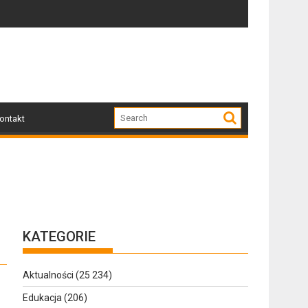
zkicach – wernisaż wystawy Stefana Kierula
Za ciekawość zapłacili 1200 zł
ontakt
KATEGORIE
Aktualności
(25 234)
Edukacja
(206)