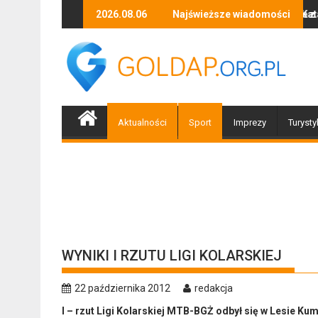
Skip
api i okolic na spotkanie z Poseł na Sejm RP Katarzyną Królak
Dobiegły końca prace związane z przebudową i b
2026.08.06
Najświeższe wiadomości
Z r
to
content
Aktualności
Sport
Imprezy
Turysty
WYNIKI I RZUTU LIGI KOLARSKIEJ
22 października 2012
redakcja
I – rzut Ligi Kolarskiej MTB-BGŻ odbył się w Lesie Kum