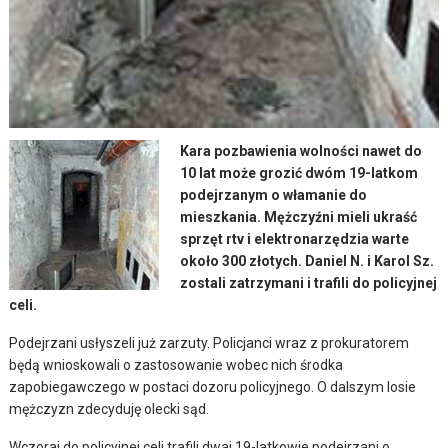
Kara pozbawienia wolności nawet do
10 lat może grozić dwóm 19-latkom
podejrzanym o włamanie do
mieszkania. Mężczyźni mieli ukraść
sprzęt rtv i elektronarzędzia warte
około 300 złotych. Daniel N. i Karol Sz.
zostali zatrzymani i trafili do policyjnej
celi.
Podejrzani usłyszeli już zarzuty. Policjanci wraz z prokuratorem
będą wnioskowali o zastosowanie wobec nich środka
zapobiegawczego w postaci dozoru policyjnego. O dalszym losie
mężczyzn zdecyduję olecki sąd.
Wczoraj do policyjnej celi trafili dwaj 19-latkowie podejrzani o