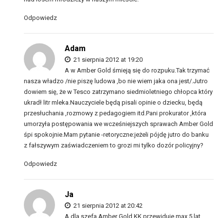
Odpowiedz
Adam
21 sierpnia 2012 at 19:20
A w Amber Gold śmieją się do rozpuku.Tak trzymać
nasza władzo /nie piszę ludowa ,bo nie wiem jaka ona jest/.Jutro
dowiem się, że w Tesco zatrzymano siedmioletniego chłopca który
ukradł litr mleka.Nauczyciele będą pisali opinie o dziecku, będą
przesłuchania ,rozmowy z pedagogiem itd.Pani prokurator ,która
umorzyła postępowania we wcześniejszych sprawach Amber Gold
śpi spokojnie.Mam pytanie -retoryczne:jeżeli pójdę jutro do banku
z fałszywym zaświadczeniem to grozi mi tylko dozór policyjny?
Odpowiedz
Ja
21 sierpnia 2012 at 20:42
A dla szefa Amber Gold KK przewiduje max 5 lat…