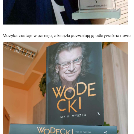
Muzyka zostaje w pamięci, a książki pozwalają ją odkrywać na nowo