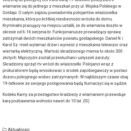
włamanie się do jednego z mieszkań przy ul. Wojska Polskiego w
Gołdapi. O całym zajściu powiadomiła policjantów właścicielka
mieszkania, która po krótkiej nieobecności wróciła do domu.
Kryminalni pracujący na miejscu ustalili, że do włamania doszło w
okresie od 6-16 sierpnia br. Funkcjonariusze prowadzący sprawę
zatrzymali dwóch mieszkańców powiatu gołdapskiego. Daniel N. i
Karol Sz. mieli wyłamać drzwi i wynieść z mieszkania telewizor oraz
wiertarkę elektryczną. Wartość skradzionego mienia to około 300
złotych. Mężczyźni zostali przesłuchani i usłyszeli zarzuty.
Skradziony sprzęt rtv wrócił do właścicielki. Policjanci wraz z
prokuratorem będą wnioskować o środek zapobiegawczy w postaci
dozoru policyjnego wobec zatrzymanych. W najbliższym czasie obaj
19-latkowie ze swojego postępowania będą tłumaczyć się w sądzie.
Kodeks Karny za przestępstwo kradzieży z włamaniem przewiduje
karę pozbawienia wolności nawet do 10 lat. (IS)
Aktualności