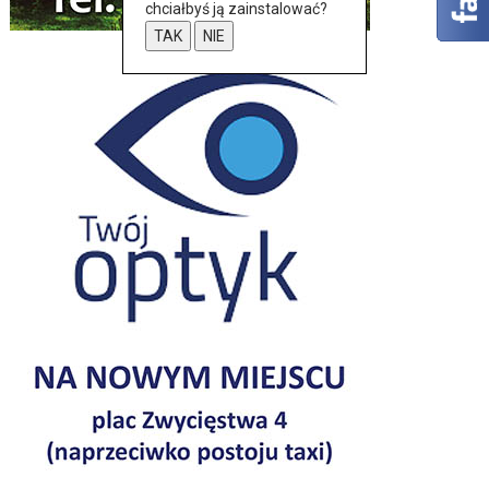
chciałbyś ją zainstalować?
TAK
NIE