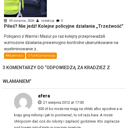
05 sierpnia, 2026
redakcja
0
Piłeś? Nie jedź! Kolejne policyjne działania „Trzeźwość”
Policjanci z Warmii i Mazur po raz kolejny przeprowadzili
wzmożone działania prewencyjno-kontrolne ukierunkowane na
wyeliminowanie z...
Aktualności
U funkcjonariuszy
3 KOMENTARZY DO “
ODPOWIEDZĄ ZA KRADZIEŻ Z
WŁAMANIEM
”
afera
21 sierpnia 2012 at 17:00
300 zł bo może nie mają na chleb albo spodnie a w
kraju giną miliony i jak to porównać, tu od razu kara. A może
chłopcom dać coś do roboty i zapłacić godziwie. Kto zapłacze
nad losem młodzieży w naszym mieście.