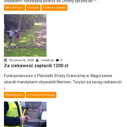
ołówkiem i niezwykła podróż do Ornety sprzed lat –...
Aktualności
Historia
Kultura i sztuka
05 sierpnia, 2026
redakcja
0
Za ciekawość zapłacili 1200 zł
Funkcjonariusze z Placówki Straży Granicznej w Węgorzewie
ukarali mandatami obywateli Niemiec. Turyści za swoją ciekawość
i...
Aktualności
U funkcjonariuszy