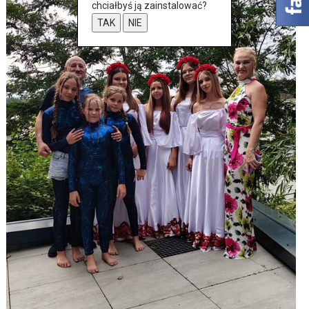
chciałbyś ją zainstalować?
TAK
NIE