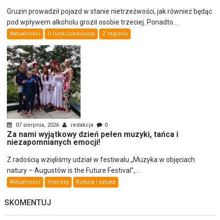
Gruzin prowadził pojazd w stanie nietrzeźwości, jak również będąc
pod wpływem alkoholu groził osobie trzeciej. Ponadto...
Aktualności
U funkcjonariuszy
Z regionu
07 sierpnia, 2026
redakcja
0
Za nami wyjątkowy dzień pełen muzyki, tańca i
niezapomnianych emocji!
Z radością wzięliśmy udział w festiwalu „Muzyka w objęciach
natury – Augustów is the Future Festival”,...
Aktualności
Imprezy
Kultura i sztuka
SKOMENTUJ