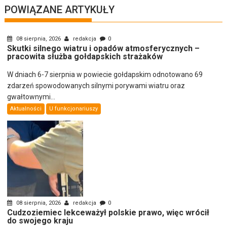
POWIĄZANE ARTYKUŁY
08 sierpnia, 2026
redakcja
0
Skutki silnego wiatru i opadów atmosferycznych –
pracowita służba gołdapskich strażaków
W dniach 6-7 sierpnia w powiecie gołdapskim odnotowano 69
zdarzeń spowodowanych silnymi porywami wiatru oraz
gwałtownymi...
Aktualności
U funkcjonariuszy
08 sierpnia, 2026
redakcja
0
Cudzoziemiec lekceważył polskie prawo, więc wrócił
do swojego kraju