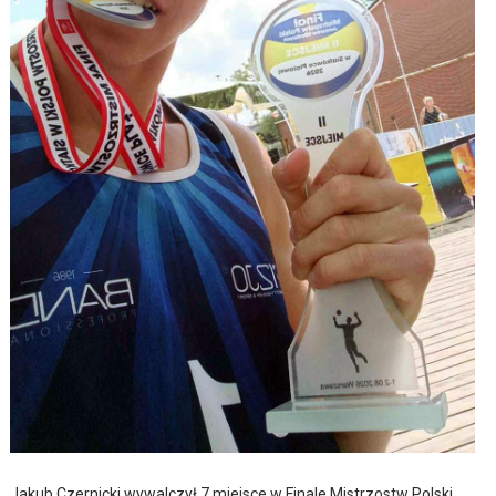
Jakub Czernicki wywalczył 7 miejsce w Finale Mistrzostw Polski