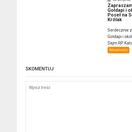
Zapraszam
Gołdapi i o
Poseł na S
Królak
Serdecznie 
Gołdapi i oko
Sejm RP Katar
Aktualności
SKOMENTUJ