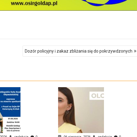
Dozór policyjny i zakaz zbliżania się do pokrzywdzonych
 2026
redakcja
0
06 sierpnia, 2026
redakcja
0