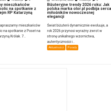
y mieszkańców
Biżuteryjne trendy 2026 roku: Jak
kolic na spotkanie z
polska marka olor.pl podbija serc
ejm RP Katarzyną
miłośników nowoczesnej
elegancji
zapraszamy mieszkańców
Świat biżuterii dynamicznie ewoluuje, a
lic na spotkanie z Poseł na
rok 2026 przynosi wyraźny zwrot w
zyną Królak. 7...
stronę unikalnego wzornictwa,
autentyczności i...
Aktualności
Porady