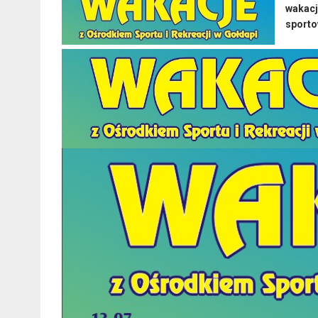
wakacj
sport