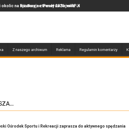
Poseł na Sejm RP Katarzyną Królak
 trendy 2026 roku: Jak polska marka olor.pl podbija serca miłośnik
Dobiegły końca prace związane 
ka
Z naszego archiwum
Reklama
Regulamin komentarzy
K
ASZA…
ski Ośrodek Sportu i Rekreacji zaprasza do aktywnego spędzania