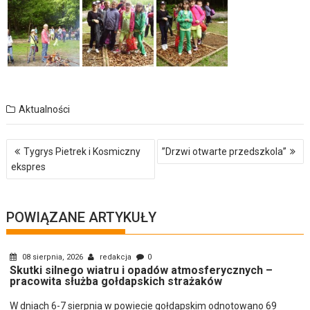
Aktualności
Nawigacja
Tygrys Pietrek i Kosmiczny
”Drzwi otwarte przedszkola”
wpisu
ekspres
POWIĄZANE ARTYKUŁY
08 sierpnia, 2026
redakcja
0
Skutki silnego wiatru i opadów atmosferycznych –
pracowita służba gołdapskich strażaków
W dniach 6-7 sierpnia w powiecie gołdapskim odnotowano 69