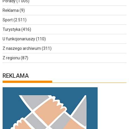
Porady
(1 005)
Reklama
(9)
Sport
(2 511)
Turystyka
(416)
U funkcjonariuszy
(110)
Z naszego archiwum
(311)
Z regionu
(87)
REKLAMA