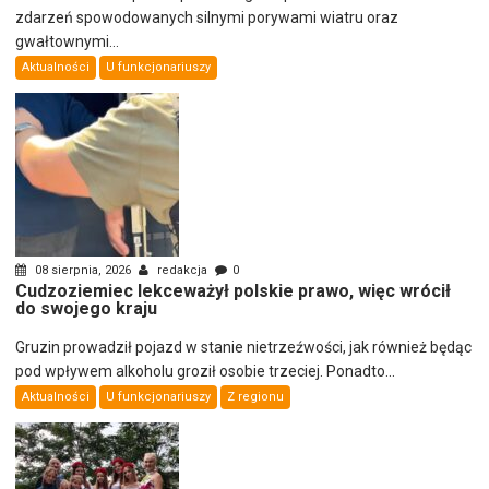
zdarzeń spowodowanych silnymi porywami wiatru oraz
gwałtownymi...
Aktualności
U funkcjonariuszy
08 sierpnia, 2026
redakcja
0
Cudzoziemiec lekceważył polskie prawo, więc wrócił
do swojego kraju
Gruzin prowadził pojazd w stanie nietrzeźwości, jak również będąc
pod wpływem alkoholu groził osobie trzeciej. Ponadto...
Aktualności
U funkcjonariuszy
Z regionu