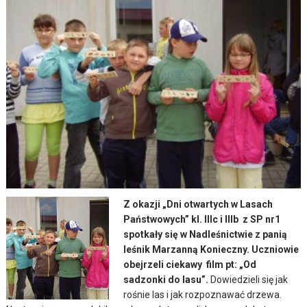
Z okazji „Dni otwartych w Lasach
Państwowych” kl. IIIc i IIIb z SP nr1
spotkały się w Nadleśnictwie z panią
leśnik Marzanną Konieczny. Uczniowie
obejrzeli ciekawy film pt: „Od
sadzonki do lasu”.
Dowiedzieli się jak
rośnie las i jak rozpoznawać drzewa.