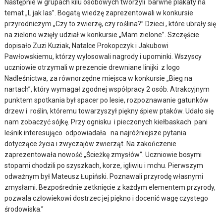
Następnie w grupach kilu osobowych tworzyli barwne plakaty na
temat „L jak las”.
Bogatą wiedzę zaprezentowali w konkursie
przyrodniczym „Czy to zwierzę, czy roślina?” Dzieci , które ubrały się
na zielono wzięły udział w konkursie „Mam zielone”. Szczęście
dopisało Zuzi Kuziak, Natalce Prokopczyk i Jakubowi
Pawłowskiemu, którzy wylosowali nagrody i upominki. Wszyscy
uczniowie otrzymali w prezencie drewniane linijki z logo
Nadleśnictwa, za równorzędne miejsca w konkursie „Bieg na
nartach”, który wymagał zgodnej współpracy 2 osób. Atrakcyjnym
punktem spotkania był spacer po lesie, rozpoznawanie gatunków
drzew i roślin, któremu towarzyszył piękny śpiew ptaków. Udało się
nam zobaczyć sójkę. Przy ognisku i pieczonych kiełbaskach pani
leśnik interesująco odpowiadała na najróżniejsze pytania
dotyczące życia i zwyczajów zwierząt. Na zakończenie
zaprezentowała nowość „Ścieżkę zmysłów”. Uczniowie bosymi
stopami chodzili po szyszkach, korze, igliwiu i mchu. Pierwszym
odważnym był Mateusz Łupiński. Poznawali przyrodę własnymi
zmysłami. Bezpośrednie zetknięcie z każdym elementem przyrody,
pozwala człowiekowi dostrzec jej piękno i docenić wagę czystego
środowiska.”