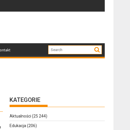
uzyki, tańca i niezapomnianych emocji!
Uwaga! Usuwamy drzewa uszkodzone przez nawałnic
GSH „Ar
ontakt
KATEGORIE
Aktualności
(25 244)
Edukacja
(206)
e