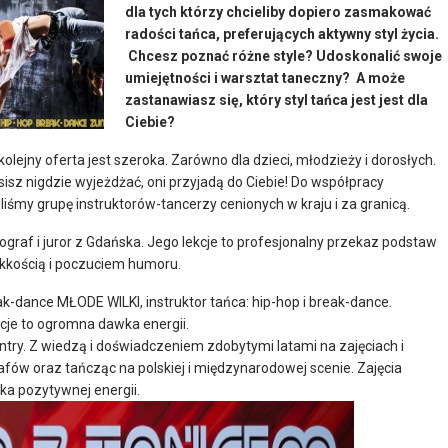
dla tych którzy chcieliby dopiero zasmakować
radości tańca, preferujących aktywny styl życia.
Chcesz poznać różne style? Udoskonalić swoje
umiejętności i warsztat taneczny? A może
zastanawiasz się, który styl tańca jest jest dla
Ciebie?
kolejny oferta jest szeroka. Zarówno dla dzieci, młodzieży i dorosłych.
isz nigdzie wyjeżdżać, oni przyjadą do Ciebie! Do współpracy
liśmy grupę instruktorów-tancerzy cenionych w kraju i za granicą.
ograf i juror z Gdańska. Jego lekcje to profesjonalny przekaz podstaw
ekkością i poczuciem humoru.
eak-dance MŁODE WILKI, instruktor tańca: hip-hop i break-dance.
kcje to ogromna dawka energii.
try. Z wiedzą i doświadczeniem zdobytymi latami na zajęciach i
ów oraz tańcząc na polskiej i międzynarodowej scenie. Zajęcia
a pozytywnej energii.