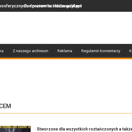
ita służba gołdapskich strażaków
ec lekceważył polskie prawo, więc wrócił do swojego kraju
Za nami wyjątkowy dzień pełen m
ka
Z naszego archiwum
Reklama
Regulamin komentarzy
K
ŃCEM
Stworzone dla wszystkich roztańczonych a takż