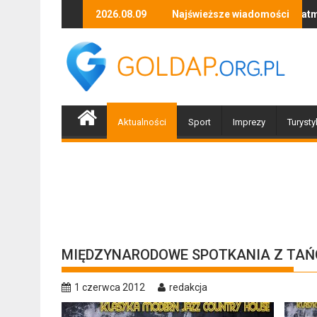
Skip
organizacji z Braniewa
Skutki silnego wiatru i opadów atmosferycznych – pracow
2026.08.09
Najświeższe wiadomości
Cudzoziemi
to
content
Aktualności
Sport
Imprezy
Turysty
MIĘDZYNARODOWE SPOTKANIA Z TA
1 czerwca 2012
redakcja