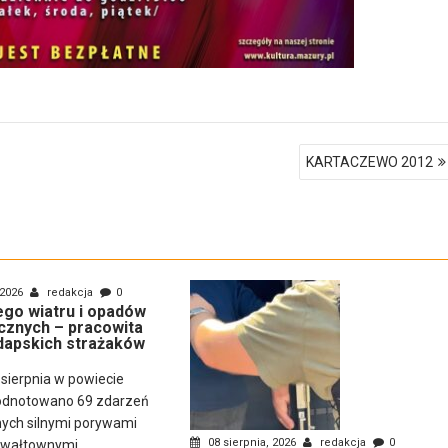
KARTACZEWO 2012
 2026
redakcja
0
nego wiatru i opadów
cznych – pracowita
dapskich strażaków
 sierpnia w powiecie
odnotowano 69 zdarzeń
ch silnymi porywami
08 sierpnia, 2026
redakcja
0
gwałtownymi...