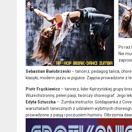
Po raz 
Nie mus
zaprosi
Sebastian Białobrzeski
– tancerz, pedagog tańca, chore
klasyki, modern-jazzu w pigułce. Zajęcia prowadzone z l
Piotr Frąckiewicz
– tancerz, lider Kętrzyńskiej grupy br
Wszechstronny, pełen pasji, twórczy choreograf. Jego le
Edyta Sztuczka
– Zumba Instructor. Gołdapianka z Coven
warsztatach tanecznych z udziałem wybitnych choreograf
prowadzone z pasją i poczuciem humoru. Olbrzymia dawk