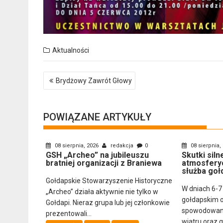
Aktualności
Nawigacja
Brydżowy Zawrót Głowy
wpisu
POWIĄZANE ARTYKUŁY
08 sierpnia, 2026
redakcja
0
08 sierpnia,
GSH „Archeo” na jubileuszu
Skutki sil
bratniej organizacji z Braniewa
atmosfery
służba goł
Gołdapskie Stowarzyszenie Historyczne
W dniach 6-7
„Archeo” działa aktywnie nie tylko w
gołdapskim 
Gołdapi. Nieraz grupa lub jej członkowie
spowodowany
prezentowali...
wiatru oraz 