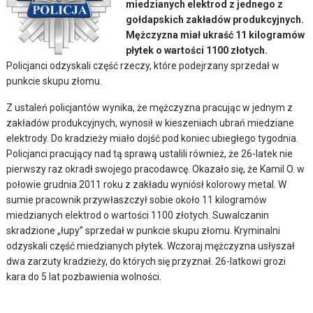
miedzianych elektrod z jednego z
gołdapskich zakładów produkcyjnych.
Mężczyzna miał ukraść 11 kilogramów
płytek o wartości 1100 złotych.
Policjanci odzyskali część rzeczy, które podejrzany sprzedał w
punkcie skupu złomu.
Z ustaleń policjantów wynika, że mężczyzna pracując w jednym z
zakładów produkcyjnych, wynosił w kieszeniach ubrań miedziane
elektrody. Do kradzieży miało dojść pod koniec ubiegłego tygodnia.
Policjanci pracujący nad tą sprawą ustalili również, że 26-latek nie
pierwszy raz okradł swojego pracodawcę. Okazało się, że Kamil O. w
połowie grudnia 2011 roku z zakładu wyniósł kolorowy metal. W
sumie pracownik przywłaszczył sobie około 11 kilogramów
miedzianych elektrod o wartości 1100 złotych. Suwalczanin
skradzione „łupy” sprzedał w punkcie skupu złomu. Kryminalni
odzyskali część miedzianych płytek. Wczoraj mężczyzna usłyszał
dwa zarzuty kradzieży, do których się przyznał. 26-latkowi grozi
kara do 5 lat pozbawienia wolności.