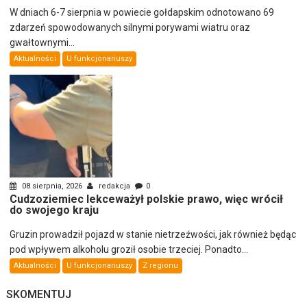
W dniach 6-7 sierpnia w powiecie gołdapskim odnotowano 69
zdarzeń spowodowanych silnymi porywami wiatru oraz
gwałtownymi...
Aktualności
U funkcjonariuszy
08 sierpnia, 2026
redakcja
0
Cudzoziemiec lekceważył polskie prawo, więc wrócił
do swojego kraju
Gruzin prowadził pojazd w stanie nietrzeźwości, jak również będąc
pod wpływem alkoholu groził osobie trzeciej. Ponadto...
Aktualności
U funkcjonariuszy
Z regionu
SKOMENTUJ