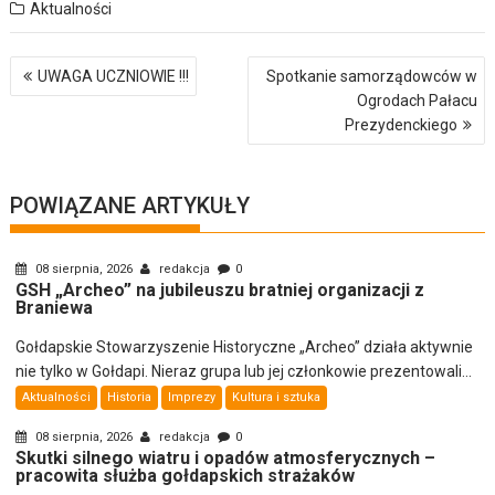
Aktualności
Nawigacja
UWAGA UCZNIOWIE !!!
Spotkanie samorządowców w
wpisu
Ogrodach Pałacu
Prezydenckiego
POWIĄZANE ARTYKUŁY
08 sierpnia, 2026
redakcja
0
GSH „Archeo” na jubileuszu bratniej organizacji z
Braniewa
Gołdapskie Stowarzyszenie Historyczne „Archeo” działa aktywnie
nie tylko w Gołdapi. Nieraz grupa lub jej członkowie prezentowali...
Aktualności
Historia
Imprezy
Kultura i sztuka
08 sierpnia, 2026
redakcja
0
Skutki silnego wiatru i opadów atmosferycznych –
pracowita służba gołdapskich strażaków