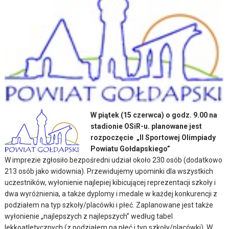
W piątek (15 czerwca) o godz. 9.00 na
stadionie OSiR-u. planowane jest
rozpoczęcie „II Sportowej Olimpiady
Powiatu Gołdapskiego”
W imprezie zgłosiło bezpośredni udział około 230 osób (dodatkowo
213 osób jako widownia). Przewidujemy upominki dla wszystkich
uczestników, wyłonienie najlepiej kibicującej reprezentacji szkoły i
dwa wyróżnienia, a także dyplomy i medale w każdej konkurencji z
podziałem na typ szkoły/placówki i płeć.
Zaplanowane jest także
wyłonienie „najlepszych z najlepszych” według tabel
lekkoatletycznych (z podziałem na płeć i typ szkoły/placówki). W