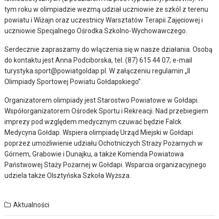
tym roku w olimpiadzie wezmą udział uczniowie ze szkól z terenu
powiatu i Wiżajn oraz uczestnicy Warsztatów Terapii Zajęciowej i
uczniowie Specjalnego Ośrodka Szkolno-Wychowawczego.
Serdecznie zapraszamy do włączenia się w nasze działania. Osobą
do kontaktu jest Anna Podciborska, tel. (87) 615 44 07, e-mail
turystyka.sport@powiatgoldap.pl. W załączeniu regulamin „II
Olimpiady Sportowej Powiatu Gołdapskiego”.
Organizatorem olimpiady jest Starostwo Powiatowe w Gołdapi.
Współorganizatorem Ośrodek Sportu i Rekreacji. Nad przebiegiem
imprezy pod względem medycznym czuwać będzie Falck
Medycyna Gołdap. Wspiera olimpiadę Urząd Miejski w Gołdapi
poprzez umożliwienie udziału Ochotniczych Straży Pożarnych w
Górnem, Grabowie i Dunajku, a także Komenda Powiatowa
Państwowej Staży Pożarnej w Gołdapi. Wsparcia organizacyjnego
udziela także Olsztyńska Szkoła Wyższa.
Aktualności