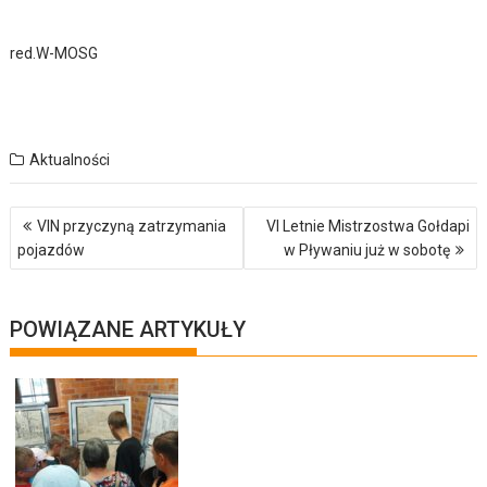
red.W-MOSG
Aktualności
Nawigacja
VIN przyczyną zatrzymania
VI Letnie Mistrzostwa Gołdapi
wpisu
pojazdów
w Pływaniu już w sobotę
POWIĄZANE ARTYKUŁY