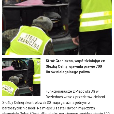
Straż Graniczna, współdziałając ze
Służbą Celną, ujawniła prawie 700
litrów nielegalnego paliwa.
Funkcjonariusze z Placówki SG w
Bezledach wraz z przedstawicielami
Służby Celnej skontrolowali 30 maja garaż na jednym z
bartoszyckich osiedli. Na miejscu zastali dwóch mężczyzn –
obywatela Polski i Rosji. W budynku garażowym znajdowało się 500