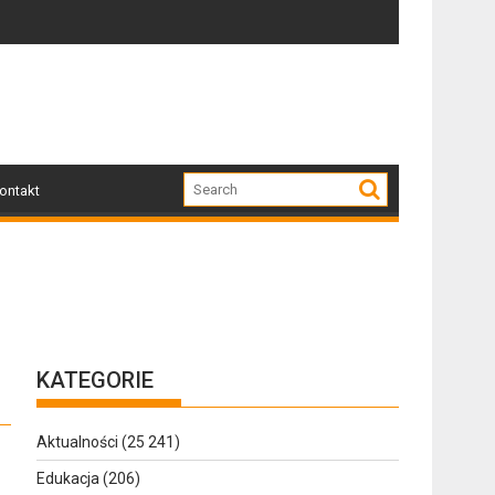
Zapraszamy mieszkańców Gołdapi i okolic na spo
Za 
ontakt
KATEGORIE
Aktualności
(25 241)
Edukacja
(206)