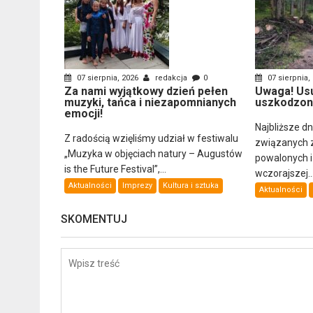
07 sierpnia, 2026
redakcja
0
07 sierpnia,
Za nami wyjątkowy dzień pełen
Uwaga! Us
muzyki, tańca i niezapomnianych
uszkodzon
emocji!
Najbliższe d
Z radością wzięliśmy udział w festiwalu
związanych 
„Muzyka w objęciach natury – Augustów
powalonych 
is the Future Festival”,...
wczorajszej..
Aktualności
Imprezy
Kultura i sztuka
Aktualności
SKOMENTUJ