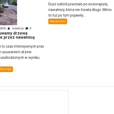
Dużo szkód powstało po wczorajszej
nawałnicy, która nie trwała długo. Mimo
to tuż po tym pojawiły...
Aktualności
 2026
redakcja
0
uwamy drzewa
e przez nawałnicę
ni to czas intensywnych prac
z usuwaniem drzew
i uszkodzonych w wyniku
.
Ekologia