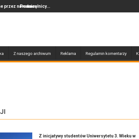
ę
łnicy...
Dziś w Gołdapi około 16:30
ka
Z naszego archiwum
Reklama
Regulamin komentarzy
K
JI
Z inicjatywy studentów Uniwersytetu 3. Wieku w