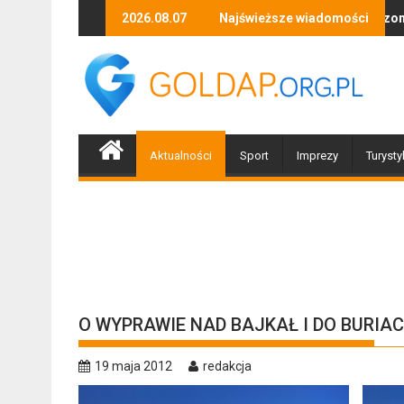
Skip
uzyki, tańca i niezapomnianych emocji!
Uwaga! Usuwamy drzewa uszkodzone przez nawałnic
2026.08.07
Najświeższe wiadomości
Po nawa
to
content
Aktualności
Sport
Imprezy
Turysty
O WYPRAWIE NAD BAJKAŁ I DO BURIAC
19 maja 2012
redakcja