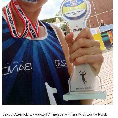
Jakub Czernicki wywalczył 7 miejsce w Finale Mistrzostw Polski