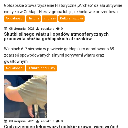
Gołdapskie Stowarzyszenie Historyczne „Archeo” działa aktywnie
nie tylko w Gołdapi. Nieraz grupa lub jej członkowie prezentowali...
Aktualności
Historia
Imprezy
Kultura i sztuka
08 sierpnia, 2026
redakcja
0
Skutki silnego wiatru i opadów atmosferycznych –
pracowita służba gołdapskich strażaków
W dniach 6-7 sierpnia w powiecie gołdapskim odnotowano 69
zdarzeń spowodowanych silnymi porywami wiatru oraz
gwałtownymi...
Aktualności
U funkcjonariuszy
08 sierpnia, 2026
redakcja
0
Cudzoziemiec lekceważył polskie prawo, więc wrócił