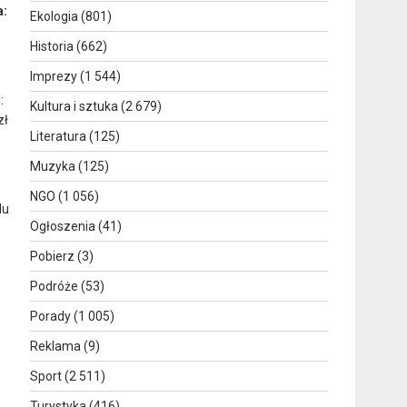
a:
Ekologia
(801)
Historia
(662)
Imprezy
(1 544)
:
Kultura i sztuka
(2 679)
zł
Literatura
(125)
Muzyka
(125)
NGO
(1 056)
du
Ogłoszenia
(41)
Pobierz
(3)
Podróże
(53)
Porady
(1 005)
Reklama
(9)
Sport
(2 511)
Turystyka
(416)