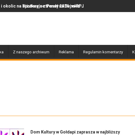
 z Poseł na Sejm RP Katarzyną Królak
ne trendy 2026 roku: Jak polska marka olor.pl podbija serca miłośn
Dobiegły końca prace związan
ka
Z naszego archiwum
Reklama
Regulamin komentarzy
K
Dom Kultury w Gołdapi zaprasza w najbliższy