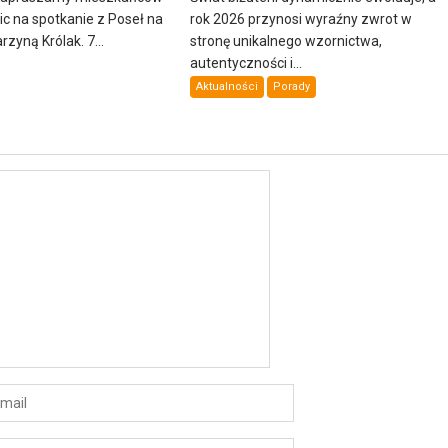
lic na spotkanie z Poseł na
rok 2026 przynosi wyraźny zwrot w
zyną Królak. 7...
stronę unikalnego wzornictwa,
autentyczności i...
Aktualności
Porady