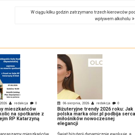
W ciągu kilku godzin zatrzymano trzech kierowców po
wpływem alkoholu
 2026
redakcja
0
06 sierpnia, 2026
redakcja
0
y mieszkańców
Biżuteryjne trendy 2026 roku: Jak
kolic na spotkanie z
polska marka olor.pl podbija serc
ejm RP Katarzyną
miłośników nowoczesnej
elegancji
zapraszamy mieszkańców
Świat biżuterii dynamicznie ewoluuje, a