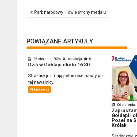
Nawigacja
Park narodowy – dwie strony medalu
wpisu
POWIĄZANE ARTYKUŁY
06 sierpnia, 2026
redakcja
0
Dziś w Gołdapi około 16:30
Strażacy już mają pełne ręce roboty po
tej nawałnicy.
Aktualności
06 sierpnia,
Zapraszam
Gołdapi i o
Poseł na S
Królak
Serdecznie 