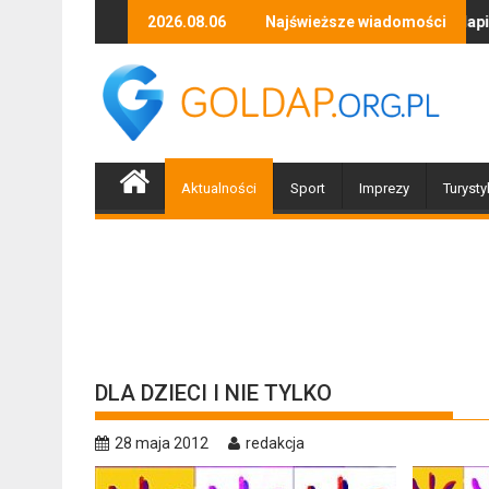
Skip
Zapraszamy mieszkańców Gołdapi i okolic na spotkanie
2026.08.06
Najświeższe wiadomości
Biżuteryj
to
content
Aktualności
Sport
Imprezy
Turysty
DLA DZIECI I NIE TYLKO
28 maja 2012
redakcja