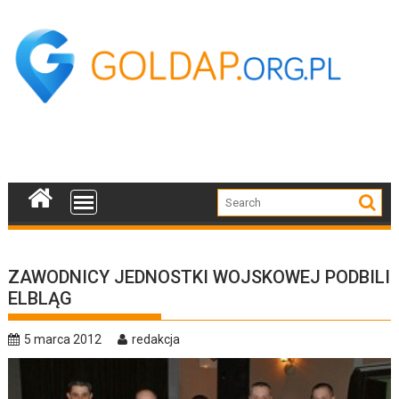
Skip
to
content
ZAWODNICY JEDNOSTKI WOJSKOWEJ PODBILI
ELBLĄG
5 marca 2012
redakcja