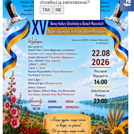
chciałbyś ją zainstalować?
TAK
NIE