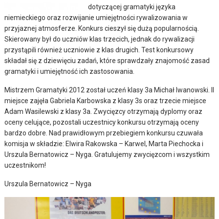
dotyczącej gramatyki języka
niemieckiego oraz rozwijanie umiejętności rywalizowania w
przyjaznej atmosferze.
Konkurs cieszył się dużą popularnością.
Skierowany był do uczniów klas trzecich, jednak do rywalizacji
przystąpili również uczniowie z klas drugich. Test konkursowy
składał się z dziewięciu zadań, które sprawdzały znajomość zasad
gramatyki i umiejętność ich zastosowania.
Mistrzem Gramatyki 2012 został uczeń klasy 3a Michał Iwanowski. II
miejsce zajęła Gabriela Karbowska z klasy 3s oraz trzecie miejsce
Adam Wasilewski z klasy 3a. Zwycięzcy otrzymają dyplomy oraz
oceny celujące, pozostali uczestnicy konkursu otrzymają oceny
bardzo dobre. Nad prawidłowym przebiegiem konkursu czuwała
komisja w składzie: Elwira Rakowska – Karwel, Marta Piechocka i
Urszula Bernatowicz – Nyga. Gratulujemy zwycięzcom i wszystkim
uczestnikom!
Urszula Bernatowicz – Nyga