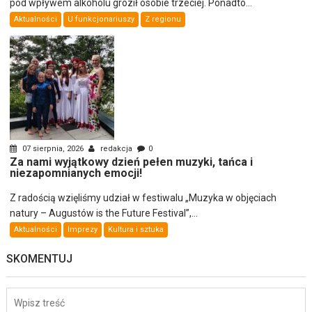
pod wpływem alkoholu groził osobie trzeciej. Ponadto...
Aktualności
U funkcjonariuszy
Z regionu
07 sierpnia, 2026
redakcja
0
Za nami wyjątkowy dzień pełen muzyki, tańca i
niezapomnianych emocji!
Z radością wzięliśmy udział w festiwalu „Muzyka w objęciach
natury – Augustów is the Future Festival”,...
Aktualności
Imprezy
Kultura i sztuka
SKOMENTUJ