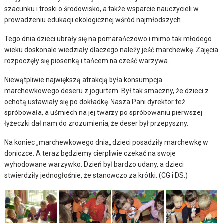
szacunku i troski o środowisko, a także wsparcie nauczycieli w
prowadzeniu edukacji ekologicznej wśród najmłodszych.
Tego dnia dzieci ubrały się na pomarańczowo i mimo tak młodego
wieku doskonale wiedziały dlaczego należy jeść marchewkę. Zajęcia
rozpoczęły się piosenką i tańcem na cześć warzywa.
Niewątpliwie największą atrakcją była konsumpcja
marchewkowego deseru z jogurtem. Był tak smaczny, że dzieci z
ochotą ustawiały się po dokładkę. Nasza Pani dyrektor też
spróbowała, a uśmiech na jej twarzy po spróbowaniu pierwszej
łyżeczki dał nam do zrozumienia, że deser był przepyszny.
Na koniec „marchewkowego dnia„ dzieci posadziły marchewkę w
doniczce. A teraz będziemy cierpliwie czekać na swoje
wyhodowane warzywko. Dzień był bardzo udany, a dzieci
stwierdziły jednogłośnie, że stanowczo za krótki. (CG i DS.)