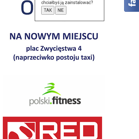
chciałbyś ją zainstalować?
TAK
NIE