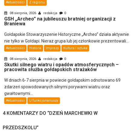
Aktualności
Z regionu
08 sierpnia, 2026
redakcja
0
GSH „Archeo” na jubileuszu bratniej organizacji z
Braniewa
Gołdapskie Stowarzyszenie Historyczne „Archeo” działa aktywnie
nie tylko w Gołdapi. Nieraz grupa lub jej członkowie prezentowali...
Aktualności
Historia
Imprezy
Kultura i sztuka
08 sierpnia, 2026
redakcja
0
Skutki silnego wiatru i opadów atmosferycznych –
pracowita służba gołdapskich strażaków
W dniach 6-7 sierpnia w powiecie gołdapskim odnotowano 69
zdarzeń spowodowanych silnymi porywami wiatru oraz
gwałtownymi...
Aktualności
U funkcjonariuszy
4 KOMENTARZY DO “
DZIEŃ MARCHEWKI W
PRZEDSZKOLU
”