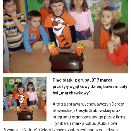
Pięciolatki z grupy „B” 7 marca
przeżyły wyjątkowy dzień, bowiem cały
był „marchewkowy”.
A to za sprawą wychowawczyń Doroty
Sławińskiej i Cecylii Grabowskiej oraz
programu organizowanego przez firmę
Tymbark i markę Kubuś „Kubusiowi
Przyjaciele Natury”. Celem tychże działań jest nauczenie dzieci