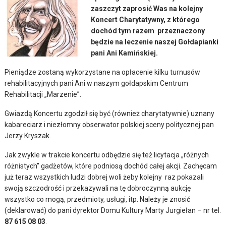
zaszczyt zaprosić Was na kolejny
Koncert Charytatywny, z którego
dochód tym razem przeznaczony
będzie na leczenie naszej Gołdapianki
pani Ani Kamińskiej.
Pieniądze zostaną wykorzystane na opłacenie kilku turnusów
rehabilitacyjnych pani Ani w naszym gołdapskim Centrum
Rehabilitacji „Marzenie”.
Gwiazdą Koncertu zgodził się być (również charytatywnie) uznany
kabareciarz i niezłomny obserwator polskiej sceny politycznej pan
Jerzy Kryszak.
Jak zwykle w trakcie koncertu odbędzie się też licytacja „różnych
różnistych” gadżetów, które podniosą dochód całej akcji. Zachęcam
już teraz wszystkich ludzi dobrej woli żeby kolejny raz pokazali
swoją szczodrość i przekazywali na tę dobroczynną aukcję
wszystko co mogą, przedmioty, usługi, itp. Należy je znosić
(deklarować) do pani dyrektor Domu Kultury Marty Jurgiełan – nr tel.
87 615 08 03
.