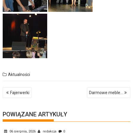
Aktualności
Nawigacja
Fajerwerki
Darmowe meble…
wpisu
POWIĄZANE ARTYKUŁY
06 sierpnia, 2026
redakcja
0