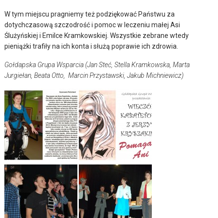
W tym miejscu pragniemy też podziękować Państwu za
dotychczasową szczodrość i pomoc w leczeniu małej Asi
Ślużyńskiej i Emilce Kramkowskiej. Wszystkie zebrane wtedy
pieniążki trafiły na ich konta i służą poprawie ich zdrowia.
Gołdapska Grupa Wsparcia (Jan Steć, Stella Kramkowska, Marta
Jurgiełan, Beata Otto, Marcin Przystawski, Jakub Michniewicz)