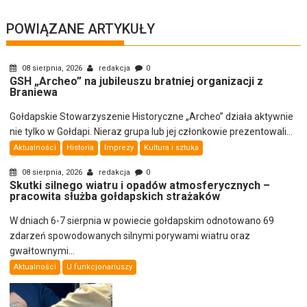
POWIĄZANE ARTYKUŁY
08 sierpnia, 2026
redakcja
0
GSH „Archeo” na jubileuszu bratniej organizacji z
Braniewa
Gołdapskie Stowarzyszenie Historyczne „Archeo” działa aktywnie
nie tylko w Gołdapi. Nieraz grupa lub jej członkowie prezentowali...
Aktualności
Historia
Imprezy
Kultura i sztuka
08 sierpnia, 2026
redakcja
0
Skutki silnego wiatru i opadów atmosferycznych –
pracowita służba gołdapskich strażaków
W dniach 6-7 sierpnia w powiecie gołdapskim odnotowano 69
zdarzeń spowodowanych silnymi porywami wiatru oraz
gwałtownymi...
Aktualności
U funkcjonariuszy