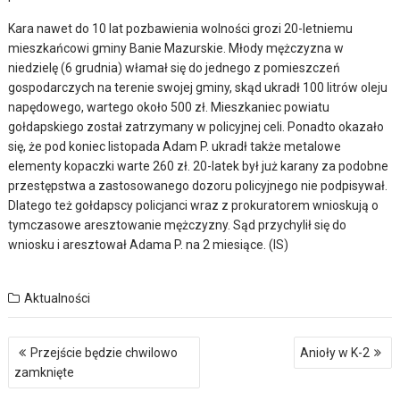
Kara nawet do 10 lat pozbawienia wolności grozi 20-letniemu
mieszkańcowi gminy Banie Mazurskie. Młody mężczyzna w
niedzielę (6 grudnia) włamał się do jednego z pomieszczeń
gospodarczych na terenie swojej gminy, skąd ukradł 100 litrów oleju
napędowego, wartego około 500 zł. Mieszkaniec powiatu
gołdapskiego został zatrzymany w policyjnej celi. Ponadto okazało
się, że pod koniec listopada Adam P. ukradł także metalowe
elementy kopaczki warte 260 zł. 20-latek był już karany za podobne
przestępstwa a zastosowanego dozoru policyjnego nie podpisywał.
Dlatego też gołdapscy policjanci wraz z prokuratorem wnioskują o
tymczasowe aresztowanie mężczyzny. Sąd przychylił się do
wniosku i aresztował Adama P. na 2 miesiące. (IS)
Aktualności
Nawigacja
Przejście będzie chwilowo
Anioły w K-2
wpisu
zamknięte