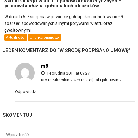
Skutki silnego wiatru i opadów atmosferycznych –
pracowita służba gołdapskich strażaków
W dniach 6-7 sierpnia w powiecie gołdapskim odnotowano 69
zdarzeń spowodowanych silnymi porywami wiatru oraz
gwałtownymi...
Aktualności
U funkcjonariuszy
JEDEN KOMENTARZ DO “
W ŚRODĘ PODPISANO UMOWĘ
”
m8
14 grudnia 2011 at 09:27
Kto to Sikorskim? Czy to ktoś taki jak Tuwim?
Odpowiedz
SKOMENTUJ