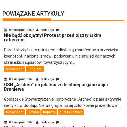
POWIĄZANE ARTYKUŁY
09 sierpnia, 2026
redakcja
0
Nie bądź obojętny! Protest przed olsztyńskim
ratuszem
Przed olsztyńskim ratuszem odbyła się manifestacja przeciwko
ksenofobii, nacjonalizmowi, podsycaniu nienawiści do naszych
ukraińskich sąsiadów, towarzyszącym...
Aktualności
Z regionu
08 sierpnia, 2026
redakcja
0
GSH „Archeo” na jubileuszu bratniej organizacji z
Braniewa
Gołdapskie Stowarzyszenie Historyczne „Archeo” działa aktywnie
nie tylko w Gołdapi. Nieraz grupa lub jej członkowie prezentowali...
Aktualności
Historia
Imprezy
Kultura i sztuka
08 sierpnia, 2026
redakcja
0