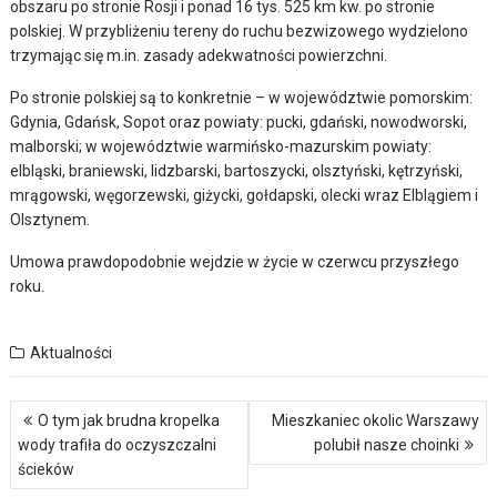
obszaru po stronie Rosji i ponad 16 tys. 525 km kw. po stronie
polskiej. W przybliżeniu tereny do ruchu bezwizowego wydzielono
trzymając się m.in. zasady adekwatności powierzchni.
Po stronie polskiej są to konkretnie – w województwie pomorskim:
Gdynia, Gdańsk, Sopot oraz powiaty: pucki, gdański, nowodworski,
malborski; w województwie warmińsko-mazurskim powiaty:
elbląski, braniewski, lidzbarski, bartoszycki, olsztyński, kętrzyński,
mrągowski, węgorzewski, giżycki, gołdapski, olecki wraz Elblągiem i
Olsztynem.
Umowa prawdopodobnie wejdzie w życie w czerwcu przyszłego
roku.
Aktualności
Nawigacja
O tym jak brudna kropelka
Mieszkaniec okolic Warszawy
wpisu
wody trafiła do oczyszczalni
polubił nasze choinki
ścieków