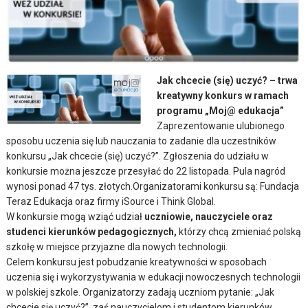
Jak chcecie (się) uczyć? – trwa
kreatywny konkurs w ramach
programu „Moj@ edukacja”
Zaprezentowanie ulubionego
sposobu uczenia się lub nauczania to zadanie dla uczestników
konkursu „Jak chcecie (się) uczyć?”. Zgłoszenia do udziału w
konkursie można jeszcze przesyłać do 22 listopada. Pula nagród
wynosi ponad 47 tys. złotych.
Organizatorami konkursu są: Fundacja
Teraz Edukacja oraz firmy iSource i Think Global.
W konkursie mogą wziąć udział
uczniowie, nauczyciele oraz
studenci kierunków pedagogicznych,
którzy chcą zmieniać polską
szkołę w miejsce przyjazne dla nowych technologii.
Celem konkursu jest pobudzanie kreatywności w sposobach
uczenia się i wykorzystywania w edukacji nowoczesnych technologii
w polskiej szkole. Organizatorzy zadają uczniom pytanie: „Jak
chcecie się uczyć?”, zaś nauczycielom i studentom kierunków