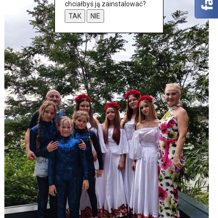
chciałbyś ją zainstalować?
TAK
NIE