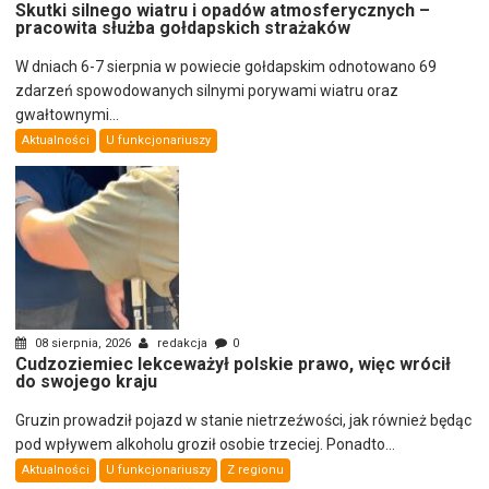
Skutki silnego wiatru i opadów atmosferycznych –
pracowita służba gołdapskich strażaków
W dniach 6-7 sierpnia w powiecie gołdapskim odnotowano 69
zdarzeń spowodowanych silnymi porywami wiatru oraz
gwałtownymi...
Aktualności
U funkcjonariuszy
08 sierpnia, 2026
redakcja
0
Cudzoziemiec lekceważył polskie prawo, więc wrócił
do swojego kraju
Gruzin prowadził pojazd w stanie nietrzeźwości, jak również będąc
pod wpływem alkoholu groził osobie trzeciej. Ponadto...
Aktualności
U funkcjonariuszy
Z regionu