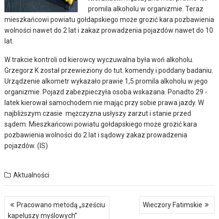
promila alkoholu w organizmie. Teraz
mieszkańcowi powiatu gołdapskiego może grozić kara pozbawienia
wolności nawet do 2 lat i zakaz prowadzenia pojazdów nawet do 10
lat.
W trakcie kontroli od kierowcy wyczuwalna była woń alkoholu.
Grzegorz K został przewieziony do tut. komendy i poddany badaniu.
Urządzenie alkometr wykazało prawie 1,5 promila alkoholu w jego
organizmie. Pojazd zabezpieczyła osoba wskazana. Ponadto 29 -
latek kierował samochodem nie mając przy sobie prawa jazdy. W
najbliższym czasie mężczyzna usłyszy zarzut i stanie przed
sądem. Mieszkańcowi powiatu gołdapskiego może grozić kara
pozbawienia wolności do 2 lat i sądowy zakaz prowadzenia
pojazdów. (IS)
Aktualności
Nawigacja
Pracowano metodą „sześciu
Wieczory Fatimskie
wpisu
kapeluszy myślowych”