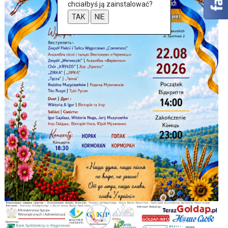
chciałbyś ją zainstalować?
TAK
NIE