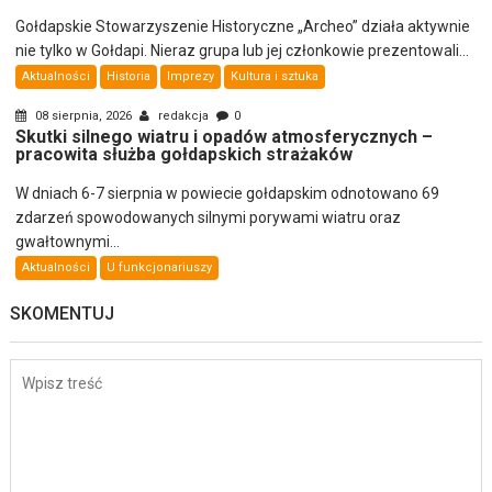
Gołdapskie Stowarzyszenie Historyczne „Archeo” działa aktywnie
nie tylko w Gołdapi. Nieraz grupa lub jej członkowie prezentowali...
Aktualności
Historia
Imprezy
Kultura i sztuka
08 sierpnia, 2026
redakcja
0
Skutki silnego wiatru i opadów atmosferycznych –
pracowita służba gołdapskich strażaków
W dniach 6-7 sierpnia w powiecie gołdapskim odnotowano 69
zdarzeń spowodowanych silnymi porywami wiatru oraz
gwałtownymi...
Aktualności
U funkcjonariuszy
SKOMENTUJ