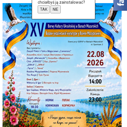
chciałbyś ją zainstalować?
TAK
NIE