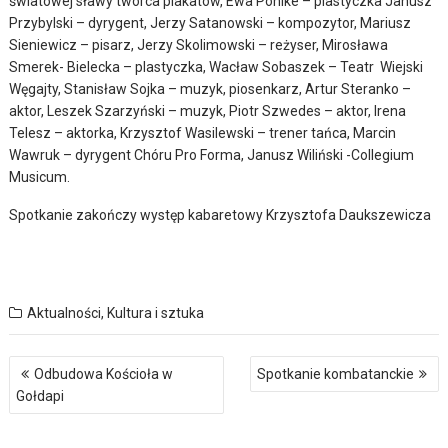
światowej sławy twórca plakatów, Ewa Pohlke – plastyczka Janusz
Przybylski – dyrygent, Jerzy Satanowski – kompozytor, Mariusz
Sieniewicz – pisarz, Jerzy Skolimowski – reżyser, Mirosława
Smerek- Bielecka – plastyczka, Wacław Sobaszek – Teatr Wiejski
Węgajty, Stanisław Sojka – muzyk, piosenkarz, Artur Steranko –
aktor, Leszek Szarzyński – muzyk, Piotr Szwedes – aktor, Irena
Telesz – aktorka, Krzysztof Wasilewski – trener tańca, Marcin
Wawruk – dyrygent Chóru Pro Forma, Janusz Wiliński -Collegium
Musicum.
Spotkanie zakończy występ kabaretowy Krzysztofa Daukszewicza
Aktualności
,
Kultura i sztuka
Nawigacja
Odbudowa Kościoła w
Spotkanie kombatanckie
wpisu
Gołdapi