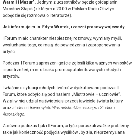
Warmii i Mazur”.
Jednym z uczestników będzie gołdapianin
Mirosław Słapik (z którym o 20.00 w Polskim Radiu Olsztyn
odbędzie się rozmowa o literaturze).
Jak informuje m.in. Edyta Wrotek, rzeczni prasowy wojewody:
I Forum miało charakter niespiesznej rozmowy, wymiany myśli,
wysłuchania tego, co mają do powiedzenia i zaproponowania
artyści.
Podczas I Forum zaproszeni goście zgłosili kilka ważnych wniosków
i spostrzeżeń, m.in. o braku promocji utalentowanych młodych
artystów.
I właśnie o sytuacji młodych twórców dyskutowano podczas II
Forum, które odbyło się pod hasłem „Mistrzowie – uczniowie”.
Wzięli w niej udział najświetniejsi przedstawiciele świata kultury
oraz
studenci Uniwersytetu Warmińsko-Mazurskiego i Studium
Aktorskiego.
Zarówno podczas I jak i II Forum, artyści poruszali ważkie problemy
takie jak konieczność podjęcia wysiłków , by zła, nieprzemyślana