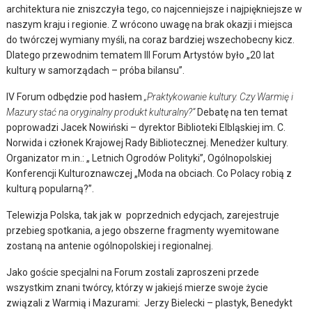
architektura nie zniszczyła tego, co najcenniejsze i najpiękniejsze w
naszym kraju i regionie. Z wrócono uwagę na brak okazji i miejsca
do twórczej wymiany myśli, na coraz bardziej wszechobecny kicz.
Dlatego przewodnim tematem III Forum Artystów było „20 lat
kultury w samorządach – próba bilansu”.
IV Forum odbędzie pod hasłem
„Praktykowanie kultury. Czy Warmię i
Mazury stać na oryginalny produkt kulturalny?”
Debatę na ten temat
poprowadzi Jacek Nowiński – dyrektor Biblioteki Elbląskiej im. C.
Norwida i członek Krajowej Rady Bibliotecznej. Menedżer kultury.
Organizator m.in.: „ Letnich Ogrodów Polityki”, Ogólnopolskiej
Konferencji Kulturoznawczej „Moda na obciach. Co Polacy robią z
kulturą popularną?”.
Telewizja Polska, tak jak w poprzednich edycjach, zarejestruje
przebieg spotkania, a jego obszerne fragmenty wyemitowane
zostaną na antenie ogólnopolskiej i regionalnej.
Jako goście specjalni na Forum zostali zaproszeni przede
wszystkim znani twórcy, którzy w jakiejś mierze swoje życie
związali z Warmią i Mazurami: Jerzy Bielecki – plastyk, Benedykt