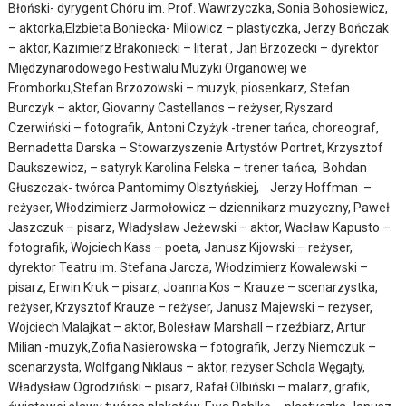
Błoński- dyrygent Chóru im. Prof. Wawrzyczka, Sonia Bohosiewicz,
– aktorka,Elżbieta Boniecka- Milowicz – plastyczka, Jerzy Bończak
– aktor, Kazimierz Brakoniecki – literat , Jan Brzozecki – dyrektor
Międzynarodowego Festiwalu Muzyki Organowej we
Fromborku,Stefan Brzozowski – muzyk, piosenkarz, Stefan
Burczyk – aktor, Giovanny Castellanos – reżyser, Ryszard
Czerwiński – fotografik, Antoni Czyżyk -trener tańca, choreograf,
Bernadetta Darska – Stowarzyszenie Artystów Portret, Krzysztof
Daukszewicz, – satyryk Karolina Felska – trener tańca, Bohdan
Głuszczak- twórca Pantomimy Olsztyńskiej, Jerzy Hoffman –
reżyser, Włodzimierz Jarmołowicz – dziennikarz muzyczny, Paweł
Jaszczuk – pisarz, Władysław Jeżewski – aktor, Wacław Kapusto –
fotografik, Wojciech Kass – poeta, Janusz Kijowski – reżyser,
dyrektor Teatru im. Stefana Jarcza, Włodzimierz Kowalewski –
pisarz, Erwin Kruk – pisarz, Joanna Kos – Krauze – scenarzystka,
reżyser, Krzysztof Krauze – reżyser, Janusz Majewski – reżyser,
Wojciech Malajkat – aktor, Bolesław Marshall – rzeźbiarz, Artur
Milian -muzyk,Zofia Nasierowska – fotografik, Jerzy Niemczuk –
scenarzysta, Wolfgang Niklaus – aktor, reżyser Schola Węgajty,
Władysław Ogrodziński – pisarz, Rafał Olbiński – malarz, grafik,