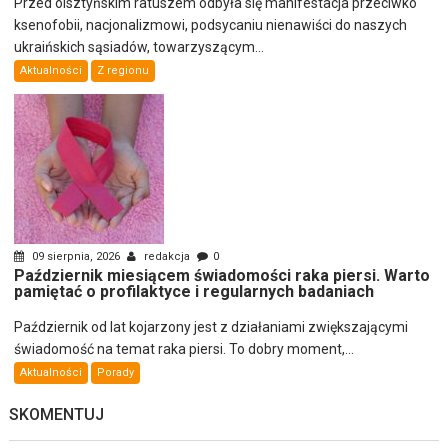
Przed olsztyńskim ratuszem odbyła się manifestacja przeciwko
ksenofobii, nacjonalizmowi, podsycaniu nienawiści do naszych
ukraińskich sąsiadów, towarzyszącym...
Aktualności
Z regionu
09 sierpnia, 2026
redakcja
0
Październik miesiącem świadomości raka piersi. Warto
pamiętać o profilaktyce i regularnych badaniach
Październik od lat kojarzony jest z działaniami zwiększającymi
świadomość na temat raka piersi. To dobry moment,...
Aktualności
Porady
SKOMENTUJ