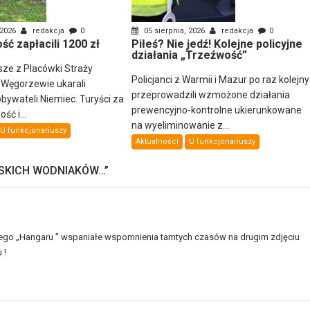
 2026
redakcja
0
05 sierpnia, 2026
redakcja
0
ść zapłacili 1200 zł
Piłeś? Nie jedź! Kolejne policyjne
działania „Trzeźwość”
sze z Placówki Straży
Policjanci z Warmii i Mazur po raz kolejny
 Węgorzewie ukarali
przeprowadzili wzmożone działania
ywateli Niemiec. Turyści za
prewencyjno-kontrolne ukierunkowane
ść i...
na wyeliminowanie z...
U funkcjonariuszy
Aktualności
U funkcjonariuszy
PSKICH WODNIAKÓW…
”
zego „Hangaru ” wspaniałe wspomnienia tamtych czasów na drugim zdjęciu
 !