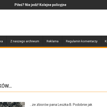
ie jedź! Kolejne policyjne działania „Trzeźwość”
Jazz to nie tylko muzyka – to 
ka
Z naszego archiwum
Reklama
Regulamin komentarzy
K
AKÓW…
…ze zbiorów pana Leszka B. Podobnie jak