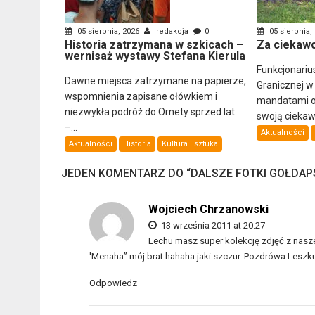
05 sierpnia, 2026
redakcja
0
05 sierpnia,
Historia zatrzymana w szkicach –
Za ciekawo
wernisaż wystawy Stefana Kierula
Funkcjonariu
Dawne miejsca zatrzymane na papierze,
Granicznej w
wspomnienia zapisane ołówkiem i
mandatami ob
niezwykła podróż do Ornety sprzed lat
swoją ciekawo
–...
Aktualności
Aktualności
Historia
Kultura i sztuka
JEDEN KOMENTARZ DO “
DALSZE FOTKI GOŁDA
Wojciech Chrzanowski
13 września 2011 at 20:27
Lechu masz super kolekcję zdjęć z nas
'Menaha” mój brat hahaha jaki szczur. Pozdrówa Leszku
Odpowiedz