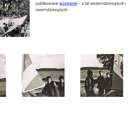
publikowane
wcześniej
– z lat siedemdziesiątych i
osiemdziesiątych.