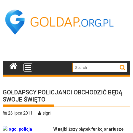
Skip
to
content
GOŁDAPSCY POLICJANCI OBCHODZIĆ BĘDĄ
SWOJE ŚWIĘTO
26 lipca 2011
signi
W najbliższy piątek funkcjonariusze